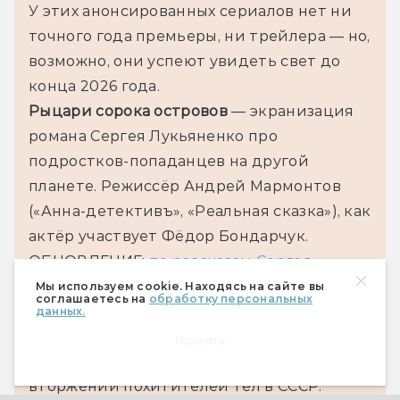
У этих анонсированных сериалов нет ни 
точного года премьеры, ни трейлера — но, 
возможно, они успеют увидеть свет до 
конца 2026 года.
Рыцари сорока островов 
— экранизация 
романа Сергея Лукьяненко про 
подростков-попаданцев на другой 
планете. Режиссёр Андрей Мармонтов 
(«Анна-детективъ», «Реальная сказка»), как 
актёр участвует Фёдор Бондарчук. 
ОБНОВЛЕНИЕ: 
по рассказам Сергея 
Лукьяненко
, сериалу ещё далеко даже до 
Мы используем cookie. Находясь на сайте вы
соглашаетесь на
обработку персональных
съёмок.
данных.
Радар 
— экранизация повести 
Принять
Александра Мирера «Дом скитальцев» о 
вторжении похитителей тел в СССР. 