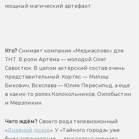
мощный магический артефакт.
Трейлер
Кто?
 Снимает компания «Медиаслово» для 
ТНТ. В роли Артёма — молодой Олег 
Савостюк. В целом актёрский состав очень 
представительный: Кортес — Милош 
Бикович, Всеслава — Юлия Пересильд, а ещё 
в каких-то ролях Колокольников, Охлобыстин 
и Мерзликин.
Чего ждём?
 Своего рода телевизионный 
«
Дневной дозор
». У «Тайного города» уже 
была экранизация — три сезона сериала, 