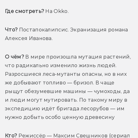
Где смотреть? 
На Okko
.
Что?
 Постапокалипсис. Экранизация 
романа 
Алексея Иванова.
О чём?
В мире произошла мутация растений, 
что радикально изменило жизнь людей.  
Разросшиеся леса-мутанты опасны, но в них 
же добывают топливо — бризол. 
В чаще 
рыщут обезумевшие машины — чумоходы, да 
и люди могут мутировать. По такому миру в 
экспедицию идёт бригада лесорубов — им 
нужно добыть особо ценную древесину
Кто?
Режиссёр — 
Максим Свешников (сериал 