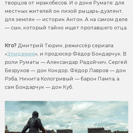
творцов от мракобесов. И о доне Румате: для 
местных жителей он лихой рыцарь-дуэлянт, 
для землян — историк Антон. А на самом деле 
— сын, который тайно ищет пропавшего отца.
Кто?
 Дмитрий Тюрин, режиссёр сериала 
«
Эпидемия
», и продюсер Фёдор Бондарчук. В 
роли Руматы — Александар Радойчич, Сергей 
Безруков — дон Кондор, Фёдор Лавров — дон 
Рэба, Никита Кологривый — барон Пампа, а 
сам Бондарчук — дон Куб.