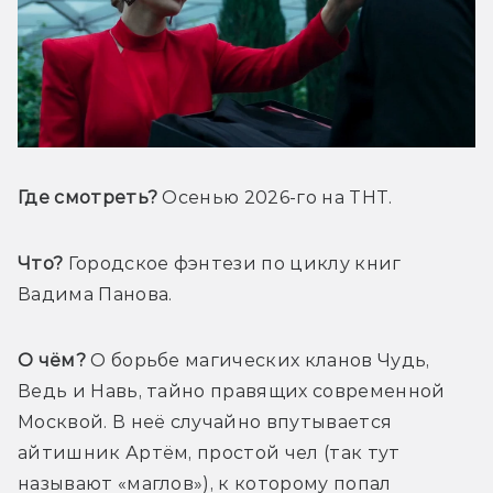
Где смотреть? 
Осенью 2026-го на ТНТ.
Что?
 Городское фэнтези по циклу книг 
Вадима Панова.
О чём?
 О борьбе магических кланов Чудь, 
Ведь 
и Навь, тайно правящих современной 
Москвой. В неё случайно впутывается 
айтишник Артём, простой чел (так тут 
называют «маглов»), к которому попал 