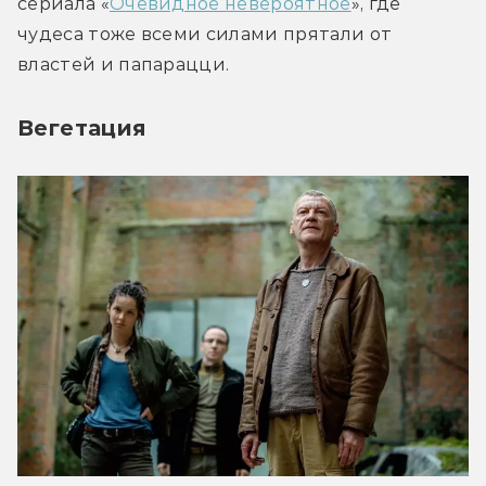
сериала «
Очевидное невероятное
», где 
чудеса тоже всеми силами прятали от 
властей и папарацци.
Вегетация