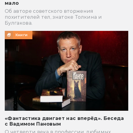
мало
Об авторе советского вторжения
похитителей тел, знатоке Толкина и
Булгакова.
Книги
«Фантастика двигает нас вперёд». Беседа
с Вадимом Пановым
О четверти века в профессии, любимых