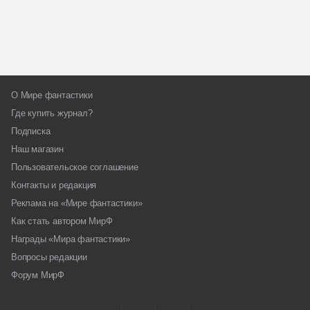
О Мире фантастики
Где купить журнал?
Подписка
Наш магазин
Пользовательское соглашение
Контакты и редакция
Реклама на «Мире фантастики»
Как стать автором МирФ
Награды «Мира фантастики»
Вопросы редакции
Форум МирФ