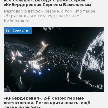
всё больше». Беседа с режиссёром
«Кибердеревни» Сергеем Васильевым
Разговор о втором сезоне, о том, что такое
«бёрчпанк», и о том, куда везёт нас
Кибертакси
Сериалы
«Кибердеревня», 2-й сезон: первые
впечатления. Легко критиковать, ещё
легче полюбить