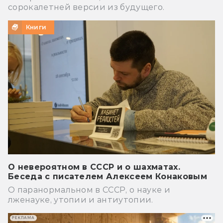
сорокалетней версии из будущего.
Книги
О невероятном в СССР и о шахматах.
Беседа с писателем Алексеем Конаковым
О паранормальном в СССР, о науке и
лженауке, утопии и антиутопии.
РЕКЛАМА