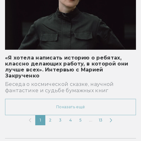
«Я хотела написать историю о ребятах,
классно делающих работу, в которой они
лучше всех». Интервью с Марией
Закрученко
Беседа о космической сказке, научной
фантастике и судьбе бумажных книг
Показать ещё
1
2
3
4
5
...
13