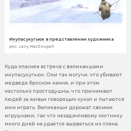
Инупасукугьюк в представлении художника
рис. Larry MacDougall
Куда опаснее встреча с великаншами 
инупасукугьюк. Они так могучи, что убивают 
медведя броском камня, и при этом 
настолько простодушны, что принимают 
людей за живых говорящих кукол и пытаются 
ими играть. Великанши дорожат своими 
игрушками, так что незадачливому охотнику 
много дней не удаётся вырваться из плена. 