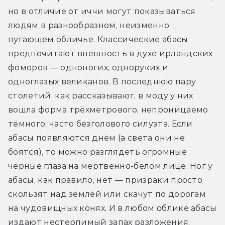
но в отличие от иччи могут показываться 
людям в разнообразном, неизменно 
пугающем обличье. Классические абасы 
предпочитают внешность в духе ирландских 
фоморов — одноногих, одноруких и 
одноглазых великанов. В последнюю пару 
столетий, как рассказывают, в моду у них 
вошла форма трёхметрового, непроницаемо 
тёмного, часто безголового силуэта. Если 
абасы появляются днём (а света они не 
боятся), то можно разглядеть огромные 
чёрные глаза на мертвенно-белом лице. Ног у 
абасы, как правило, нет — призраки просто 
скользят над землёй или скачут по дорогам 
на чудовищных конях. И в любом облике абасы 
издают нестерпимый запах разложения.