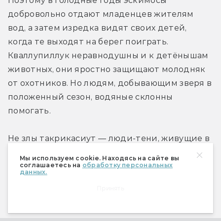
Поэтому в голодные годы эскимосы 
добровольно отдают младенцев жителям 
вод, а затем изредка видят своих детей, 
когда те выходят на берег поиграть. 
Кваллупиллук неравнодушны и к детёнышам 
животных, они яростно защищают молодняк 
от охотников. Но людям, добывающим зверя в 
положенный сезон, водяные склонны 
помогать.
Не злы такрикасиут — люди-тени, живущие в 
параллельном мире, подобном дивной 
Мы используем cookie. Находясь на сайте вы
стране британских фэйри. Но услышать их 
соглашаетесь на
обработку персональных
данных.
голоса, а тем более увидеть такрикасиут — не 
Принять
к добру. Это значит, что граница между 
мирами истончилась. Ещё шаг — и можно 