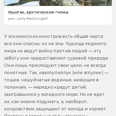
Ишигак, арктические гномы
рис. Larry MacDougall
У эскимосских монстров есть общая черта: 
все они опасны, но не злы. Чудища ледяного 
мира не ведут войну против людей — эту 
заботу они предоставляют суровой природе. 
Они лишь преследуют свои цели, не всегда 
понятные. Так, кваллупиллук (или аглулик) — 
тощие, чешуйчатые водяные, живущие в 
полыньях, — нередко крадут детей, 
заигравшихся у холодного моря. Но не едят 
их, как можно подумать, а, наоборот, 
колдовством защищают от холода и кормят. 