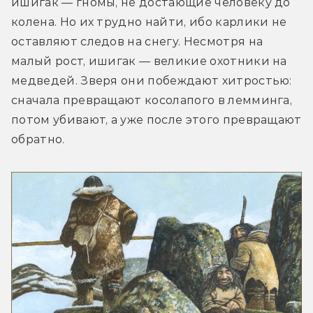
ишигак — гномы, не достающие человеку до 
колена. Но их трудно найти, ибо карлики не 
оставляют следов на снегу. Несмотря на 
малый рост, ишигак — великие охотники на 
медведей. Зверя они побеждают хитростью: 
сначала превращают косолапого в лемминга, 
потом убивают, а уже после этого превращают 
обратно.