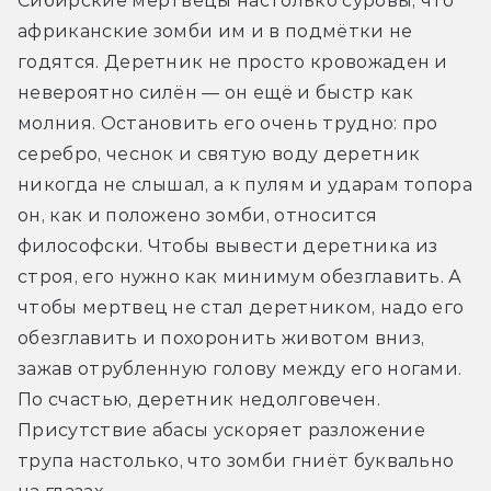
Сибирские мертвецы настолько суровы, что 
африканские зомби им и в подмётки не 
годятся. Деретник не просто кровожаден и 
невероятно силён — он ещё и быстр как 
молния. Остановить его очень трудно: про 
серебро, чеснок и святую воду деретник 
никогда не слышал, а к пулям и ударам топора 
он, как и положено зомби, относится 
философски. Чтобы вывести деретника из 
строя, его нужно как минимум обезглавить. А 
чтобы мертвец не стал деретником, надо его 
обезглавить и похоронить животом вниз, 
зажав отрубленную голову между его ногами. 
По счастью, деретник недолговечен. 
Присутствие абасы ускоряет разложение 
трупа настолько, что зомби гниёт буквально 