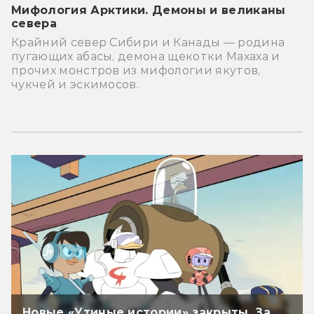
Мифология Арктики. Демоны и великаны
севера
Крайний север Сибири и Канады — родина
пугающих абасы, демона щекотки Махаха и
прочих монстров из мифологии якутов,
чукчей и эскимосов.
Новые «Утиные истории» закрыты. За