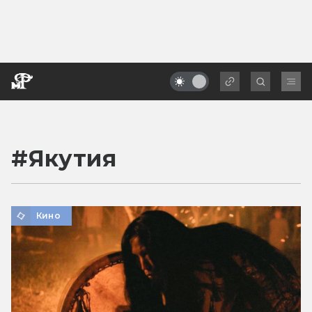
#
Якутия
Кино