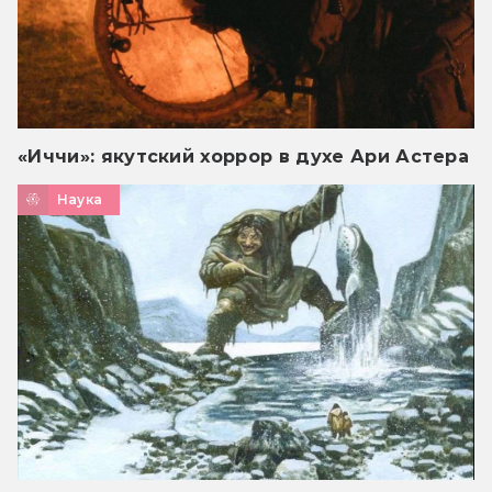
«Иччи»: якутский хоррор в духе Ари Астера
Наука