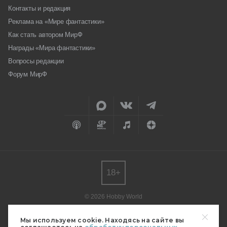
Контакты и редакция
Реклама на «Мире фантастики»
Как стать автором МирФ
Награды «Мира фантастики»
Вопросы редакции
Форум МирФ
18+
© 2026 Hobby World
Любое использование материалов допускается только с согласия
редакции.
Мы используем cookie. Находясь на сайте вы