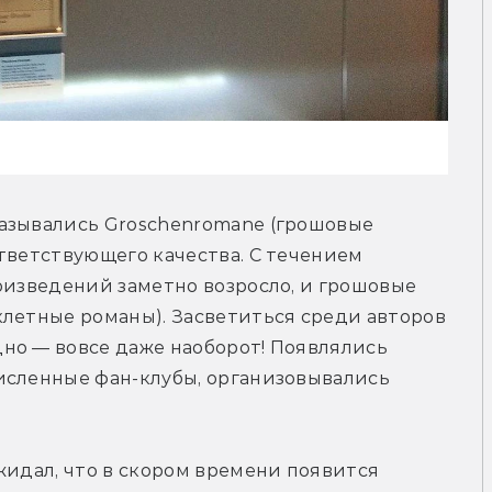
азывались Groschenromane (грошовые 
тветствующего качества. С течением 
оизведений заметно возросло, и грошовые 
летные романы). Засветиться среди авторов 
но — вовсе даже наоборот! Появлялись 
исленные фан-клубы, организовывались 
жидал, что в скором времени появится 