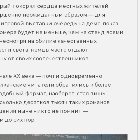
орый покорял сердца местных жителей 
ершенно неожиданным образом — для 
 игровой выставки очередь на демо-показ 
мера будет не меньше, чем на стенд всеми 
 несмотря на обилие качественных 
сти света, немцы часто отдают 
у от своих соотечественников.
чале XX века — почти одновременно 
риканские читатели обратились к более 
добный формат, наоборот, стал лишь 
есколько десятков тысяч таких романов 
дения ныне никто не помнит — 
 до сих пор.