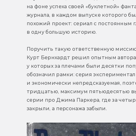
на фоне успеха своей «буклетной» фан
журнала, в каждом выпуске которого бы
похожий проект: сериал с постоянным г
в одну большую историю.
Поручить такую ответственную миссию
Курт Бернхардт решил опытным авторам
у которых за плечами были десятки поп
обозначил рамки: серия эксперименталь
и экономически непредсказуемая, поэт
тридцатью, максимум пятьюдесятью вы
серии про Джима Паркера, где за четыре
закрыли, а персонажа забыли.