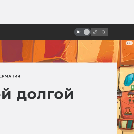
от
Лучшие советские мультфильмы
по рассказам зарубежных
фантастов
ЕРМАНИЯ
ой долгой