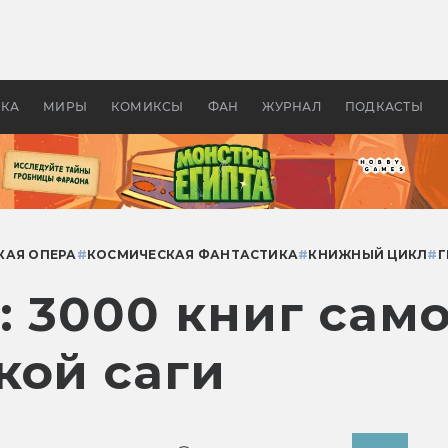
оздавались «Страшилы»:
«Одиссея» Нолана: что эт
, без которого не было
фильм сделал с Гомером и
ластелина колец»
Древней Грецией
УКА
МИРЫ
КОМИКСЫ
ФАН
ЖУРНАЛ
ПОДКАСТЫ
КАЯ ОПЕРА
#
КОСМИЧЕСКАЯ ФАНТАСТИКА
#
КНИЖНЫЙ ЦИКЛ
#
Г
: 3000 книг сам
кой саги