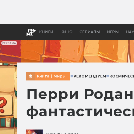
Как с
фильм
бы «В
КНИГИ
КИНО
СЕРИАЛЫ
ИГРЫ
НА
РЕКЛАМА
Книги
|
Миры
#
РЕКОМЕНДУЕМ
#
КОСМИЧЕС
Перри Родан
фантастичес
Михаил Бочаров