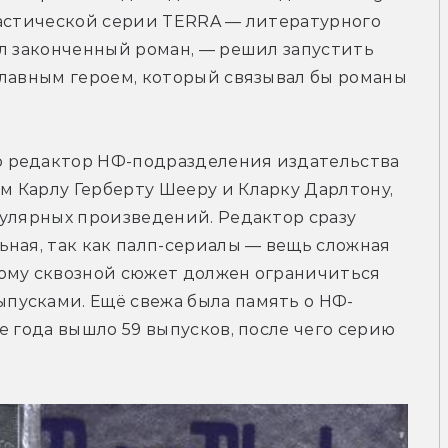
тастической серии TERRA — литературного 
л законченный роман, — решил запустить 
лавным героем, который связывал бы романы 
 редактор НФ-подразделения издательства 
 Карлу Герберту Шееру и Кларку Дарлтону, 
улярных произведений. Редактор сразу 
ная, так как палп-сериалы — вещь сложная 
ому сквозной сюжет должен ограничиться 
пусками. Ещё свежа была память о НФ-
 года вышло 59 выпусков, после чего серию 