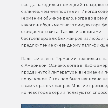
всегда находился немецкий товар, кот
сильнее, чем «импортный». Иногда сов
Германии обычное дело, когда во время
какого-нибудь местного симулятора фер
ожидаемого хита. Так же и с книгами —
бестселлеров любых жанров из любой ча
предпочтение очевидному палп-фикшен
Палп-фикшен в Германии появился в на
с Америкой. Однако, когда в 1950-х аме
продвинутой литературе, в Германии по
популярнее. С тех пор было написано н
в самых разных жанрах. Многие произве
но некоторые серии пользуются спросом