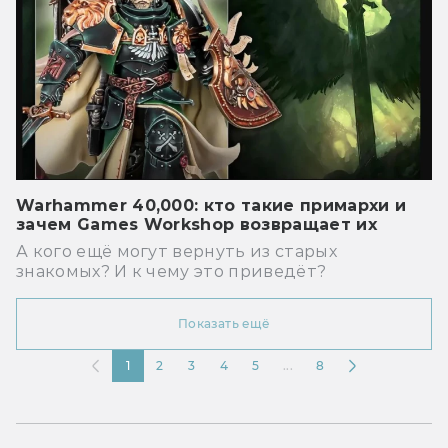
Warhammer 40,000: кто такие примархи и
зачем Games Workshop возвращает их
А кого ещё могут вернуть из старых
знакомых? И к чему это приведёт?
Показать ещё
1
2
3
4
5
...
8