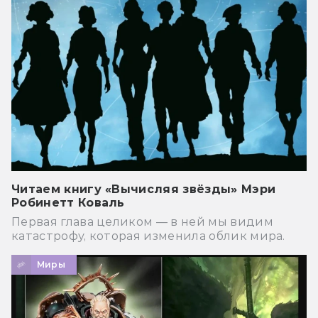
Читаем книгу «Вычисляя звёзды» Мэри
Робинетт Коваль
Первая глава целиком — в ней мы видим
катастрофу, которая изменила облик мира.
Миры