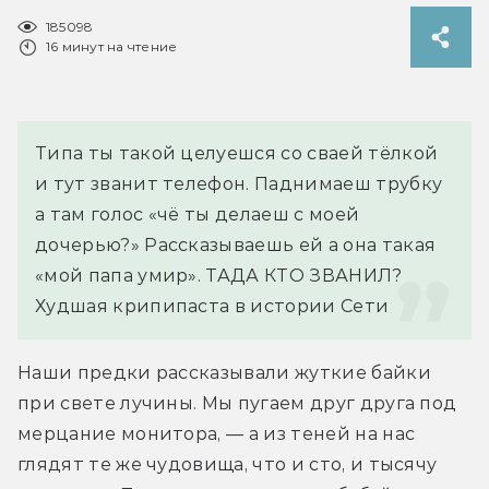
185098
16 минут на чтение
Типа ты такой целуешся со сваей тёлкой 
и тут званит телефон. Паднимаеш трубку 
а там голос «чё ты делаеш с моей 
дочерью?» Рассказываешь ей а она такая 
«мой папа умир». ТАДА КТО ЗВАНИЛ?
Худшая крипипаста в истории Сети
Наши предки рассказывали жуткие байки 
при свете лучины. Мы пугаем друг друга под 
мерцание монитора, — а из теней на нас 
глядят те же чудовища, что и сто, и тысячу 