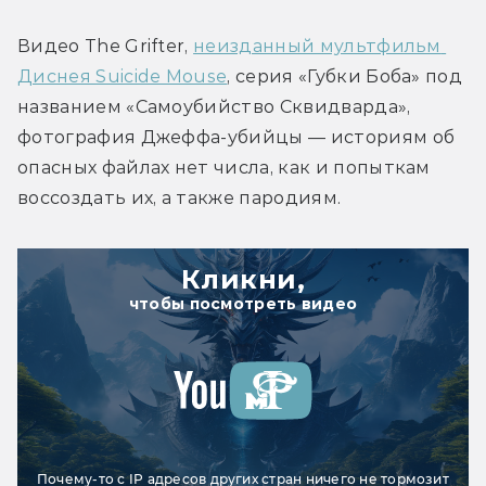
Видео The Grifter, 
неизданный мультфильм 
Диснея Suicide Mouse
, серия «Губки Боба» под 
названием «Самоубийство Сквидварда», 
фотография Джеффа-убийцы — историям об 
опасных файлах нет числа, как и попыткам 
воссоздать их, а также пародиям.
Кликни,
чтобы посмотреть видео
Почему-то с IP адресов других стран ничего не тормозит