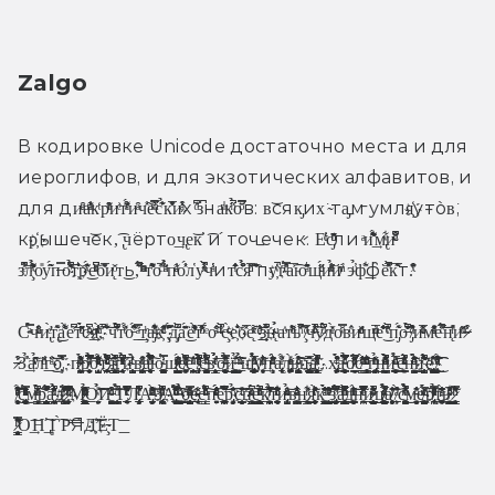
Zalgo
В кодировке Unicode достаточно места и для 
иероглифов, и для экзотических алфавитов, и 
для диͧͣ̑аͫ̽̔ͣ͊̇к͑ͭр͑͂ͬ̂ͪͥи͐ͨт̐ͭͣ͌́̄и̑ͣч̃̓̽е̊ͫ͛̿̚с̉͂͐̌̓к̊͒̾̍̅̌и͐̍͒ͣ̾х̋ ͆ͩ͊з͆на̍ͫк̉ͪ̋̋̚о̄̿ͦ̈̚в: в͝сяк̡их͘ ̴та̡м̵ ̵умля҉ут̵о̀в͘, 
кр҉ышеч͝ек,͡ ̢ч͘ёрто͢ч̢е͝к̕ ͡и ́точе̵чек.̷ Е͑ͥ͑ͨ̓с̡ͦͦ̌ͧ̑̌͊ли ͣи́͌̾̏͂͋̄͢м̢ͮ͋и̴ͤ͒ͩ̐̄͆ 
зͤ͆͛͒͞л̧͌͌̈́͂̉͗ͯо̎у͂́͂̑п̶̿о͌̌̊͆̉̇̽͡т̍̍͛҉рͯ͂́̍̑͊͜еͯ̽ͧ̈ͪ͆̚б̊̅̎̌и̨ͦ̌т͜ь,̅̌̋͗̈́̚ ̄ͫͧͣͦт̋͊͌̎о̅ͨ̑̇ ͐ͣ̉ͪ̈́̈́п̓͂ͣͣо̍̓̽́л̔уͯ͒̾͗ͯ̔̀̚ч̔̾ͣит̾̈̄ͥ̓̇̑с͒̌̈́͒͐̉я̄̒̏ͦ̅ͧ͡ ̊̑̆̔̂͏пуͮ͑̚҉гͩ̑̓ͨ̀̎̿а͗̅͡ю̄̌ͣ̽̑͛щ̋ͨ̈ͨ̈́ͧи̛̇ͯ̉̍ͪ̔ͭй̸ͥͫͮ ́эͧ̉̕ф̑͋͟ф̑ӗ̅̒̑̽̀̚к̅̎̎͂т.̾̄͒ͯ̌̓̌
С̵̿̀ͣ́ч̴̑ͤͥ͑̈ͪ̓и̢̛ͨ̀т̢̎̎͂͜а͌̀͑͋̑е͗͆̋͞т̈́͂̀̋ͦͧ̀̊с̵̷͗͆̽ͪ͟я̀̾ͮ̓ͫ̽ͯ҉,͛̃̋̚ ͐̍̄͋͝ч́̊̒͆̂̈̈́̐̀̕т̛ͭ̈́͋о̵̛͒͗̈́̂͟ ͣ̈̔̿͟т̧ͪа̡ͨ͋ͥ͒̂͂̓͐к̴ͭ̋ͨͩ̑̓҉̛ ̧̐̐̈́̅̔̏͠͏д͆̀̄̒̍͏̡ӓ́̌̽͊̈͜ё̛̈̇̾̒̀ͥ͌͑̕т̅͐͊̂͐̾ͪͦ ͤ́о̓ͣ̑̊̂ ̶̓̀̍͑ͥͬ̂ͥ̚с̵̧̀͗ͨͭе͛̐҉б̅̽̓е̨͌ͯͮ͠ ̓̾ͤͩ͢͢ӟ̴̄̌͋̚҉н̴̨ͧ̉́аͦ̇т͌̏ͦ̂ͭь̆ͪ͋̚̕ ̸̧̌̅̓̋ͦч̶̓ͬ͛̐̽ͨ̚͠͏ӱ̷́ͩ̓̈́͆́дͥ̇ͤ̌̀о̆̿ͮв̓ͦ̑и̛ͦͦͬͩ̆щͦͩ̅̔ͫе̾̈̓̇̊͂͑͜ ͊̊ͨͮ̑̍̀̚п̡̎̒͂́͏о̶̊̀͆̏͊̊̒́ ̸̡ͩ͒͐̔̓̓̂̕и̴̔̅ͧͥ̌̋ͥм̽ͤ̍ͥ̋ͣ͑̑̎е̅̈̈́ͨ̔̚͞͝н̨̓ͬ̎̎иͩ̄̋͐ͫ 
̴̶̷͒͐̾З̉̎͘̕͢а̃ͮ̂ͮͮ̆̉̂͏л̋ͪͩ̽̕͟г̈ͣ̏̓͜͝о̓͌̑̿̓҉̧, п̷̶̨͎͍̝̪̤͈̻͊ͥ̔͗ͥ͑̐̽͌ͩ͌̀ͭ͗́͟р̸̨̤̼̟̜̭̙̘̗̞͔ͮͣ̈́̋̿̍̿̉̓̋̕͝͠ͅо̟̺͔̞̫ͬ̑͋͑ͯ̄ͮ̽̏̓̓͊͋ͩͣͪͨ̍́ͅт̌́̈ͬ͒̐ͬͨ͒̃͆͌ͨͩ̀͞҉̵̱̭͓̬̥̠̖̲͕̪ͅя̙͈͎̣̘͕̯̮̳͓͓̳͕̔̓̓̇͒ͣ͂͂̀̌̚͜͡ͅг̇ͮͤͭ̈́͆ͯ̉̄̆̇ͥͯ͗ͯ̚̚҉̼̘͙͙͉͕͕̕͡и̴ͬ͛̀̾̇ͭ́͢͏̖̩̺̮̺̜͔͕̘͉вͦ̾̂ͥ̋̎ͯ͏̡̹̭̝̜̩͖̫̪̜͉̞͉а͓̥̤̘̜͉̘̲̬͙͓̬̩̲̔̇͐͊ͫͦ͋̏̅́̍̅̍̉̌̈́̚̚͘͠ю̴̱̩̗̝̝̼̜͕̻͖͚̺̙̲͚̰͕̾̾̿ͥ̀щ̷͇̺̮̤͉͎̳̺̫̮͎̫ͣ̓̋̏͊ͧ̇ͮͫͯ̏́ͅͅе̸̧̗͚͍͈̰ͥ̎ͯ͂̾̌͆͌ͦ̀͠е̒̂ͯͦ҉͙̘̫̪̮̦̙͔͞ ̸̡̞̞̜̞̙̩̼ͬͨͤ͛͂͂͋ͪ̏́̽̑̊ͩ̈́̔̾̒̀̀̚ͅс̶̤̬͚̞͓̫̥̲͉̭̺̱̞͌ͮ̈́͋ͪ͋̽͆̊̉в̳̖͕͕̟̻̻̮͕͉ͭ̉̄ͥ̉ͬͤ̉̕̕͢͞ͅо̵̶̨̧̘̞̩̰͚̹̙͈̹̟͉̫̰͈͉̹͛ͨ̒̿̉̇̎ͯ̏͐̂̏͊̓͜ӥ̵͈̳̖͓̳͕͉̯̤̗͚̪̱̎̉ͥ̄̕͟͡͠ͅ ̶̶̣̩̠͕̦̝̰ͯ̔̉̋ͧ͐̃́щ̉ͦ̍͌ͯͧ̈́̀̒̅̀҉̡͕͇̭͈͔͖̘̬̙̼͔͈͓͍̯͚у͔͍͎͕͎͎͈ͭͨ̃ͫ̓̾̇̂͛̏͘͢п̵̧̛̗͉̝ͩ̆͂̈́ͪ͊͗̓͛ͯ́͘а̢̜̼̖̼̠̘̦͕͕̜̩ͥͤ͋̈́̕л̡͚͍̭̥̠͚͑ͥͬͦͣ̎ͨ̀͘ь̵̢̗̥͙̰͕̝͉̺͖͈̃ͭ̓̓̂ͨͦ͒́͝͠ц̵̅̂̋̑҉̡̦̰̥̺̥̱̘̥̺̱͖͇̠̥̱̘͕а̍̾̂̎ͪ̎ͯ̑̔ͣ̎ͯ̀̊̚҉͖͕̗̝͈̙̙͓̳̮̥̦͕͘͘...х̵̡̛͓̥̗̗̤͕̱̙͙̫̤͓ͬ̾̀̍̈́̐͒̎́а̵͍͎͓̘̬̲̻̜̥̗̝͖͇̘̉̽̿͋ͭͩ͊͗̿̆̚ͅо̸̘͉͇̙͎̱̭́ͩͧ͗̿͐̋̄ͯͦ͂̑ͪͦ̚с̴̸̯̩̱̠̠̳̓̀͊̾̍̇ͧ̊ͮ̽ ̴̧̱̜̥͍̦̞̱̻̩͔̠͈̦̳ͪ̊ͨ͊͑ͩͮͪͪ͂͊͛̆ͩ̈̎ͩ̒͜͞г̡̝̝̗͍̖͓̹̼̠̪̽ͨ̉ͪ̒̋ͪͫ͜н͉͇̳̻͖̖̭̽̑ͤͣ͑̐ͫͦ͊̇̑̀́͐̐͒ͣ̀̚̚и͇̝̻͚̫͕͉͔̲̲̤̉̀̔ͧ̅ͦͮͩͪ͟͢͝͞ͅе̵͖͇͈͕̭̄̒ͯ̓ͧ̌́͐ͭ̓͑̒̾ͭ̒͗̚̕н̺̟͓̯̰̼ͦ̇ͦ́̇̏ͦ̇́͛ͧ̎ͣ̄̋̄̔̃́̀͘͢͜и̋̌͌ͨ͊̆̌͛̃̌͌̏̓̑̈́́̚҉͔̪̩̖̺̗͔͙ͅе̢̎̓̒̑ͨͮ̏͜҉̢̨͚̫̤̺̭͔͚͉̼̖̭͈͖͍ 
̸̛͉̹̖̦̥̜̻̱͖̻͐ͮ͒ͣ̓̐ͦ́̎̏ͤ̃͋̇̎͊͑͐͜͡͡с̢̘͕̝͓͎̙͍̭̗̥̬͚̮̱̣͙͙ͯ̐̏̿ͣͧͯ̀̄̄ͪͪ̍ͭ͜ͅͅм͈͙̩̳͔̹͊ͣ͆ͬ́̌͐̌ͫ̔́̀͠͠ͅр̠̠͙̰̤͔̠̳̯̜̹̠̹͙̮̻̺͎͙̎̌̈́̒̓̊̽͑̍̇̅̚̕͘ӑ̨͉͈̹̣̟̪͕̭͈́̓̉͗ͯͨ͂̇̐̆̆̍̐̊ͩ̓̽̚͟д̿ͫ͒͑̊̎̊̄̍̆̂̈́҉̷̧̰͍͉͖̺̣ ̷ͥ̏̍͋̔̎͆̇͐̿͒͌̈̅̈ͪͭ̑҉̨̠̟̣̘͖̩̮ͅͅМ̷͚͓͖̝̺̱͓̖̳͈͖̠̙̥̳̾͑̔ͩ̋̊̉̂ͬ͑̈ͩͫ̋ͯ͒̅͟ͅО̼͙̹̩̤̙̉ͮ̎́͘͞͡͝И̶̙̟̙̙̖̱̟͓̺͚͈̘͒̾͂ͥ͒ͦ̐ͧ͞ ̒̉ͩ̎̆̚͏̳̤̹̜̰̻͇͔͉̗̀͞Г̨̯͔̦̲͓̗̘̜̱̄͌ͯ͆͗̈ͬ̽ͨ̋̄̓ͨ̿̇Л̧̧ͨ̓͋͊̒̆ͥͬ͆͆͏̡̹̼͔͈̣̮̘̠̲А̴̡̫͔̻̠̱̰͙̱̣̣̱̬͒ͣ̑ͫ͌̓ͤ͊̐͂ͪ̀͞З̸̨̢̓͆̀̽̔ͧ̐̎ͦ̏ͧ̐͂ͮ҉̻̬̬͖̪̬͙͓ͅАͮ̐̄ͦ̆̄́ͨ̐͗̀̑̅ͦͭ͑̿͊͏̴̡͖̬̲̣̞͙̜͈̙̣̝͚̝͟ ̵̖͇̭̤̼̟̝͚̺́̉̔̋ͦ̋̑ͪ͢͜͠б͒ͫ̿ͣͤ͑̋ͥͩ҉̗̗̺̼̥̫̬̱̜̺̼̦͢͟ͅе̴̵̵̢̬̠̲̣̘̦ͨ̋̔ͨ̌ͨс̶̳͔ͧͬͩ̑̓͆̓ͪ͛͋̈́̆͠ͅͅп̗͓̮̦̤̓ͤ̈́ͤ̓ͩ̍̂̓ͨͩͨͮ̓ͪͮ͑́͡е͋͆̏̐͛̿̑̔̚͏̧̛̲̮͍͍͎̬̗̖̪̤͍͚̯̘͔̮̫̩͝р̡͑̉ͪ͊͊̐͡͏̭̝̩̮̘͓̣с̄̎͐̏ͬ͡҉̴͝͏̝͇̻̭̣̠̜͉͈̖̻п̴̥̳̰̪͍̳̰̬͐ͯͦ́͆́ͤ͜͡е̧̜̗̫̯̘͉͉̳͖̙͓̲̜̺̰̥͕̫ͯ͊ͦͬ̈́̓ͪ͑̚̚͟͝͞к̸̛̦̦̦̪͕͎͎̱̱̠͓̖̭̠̝̖̖̅̾͌̊ͥ͒͛̉̎͂͑ͥ͛̌͡͝ͅͅт̴̫̦̞̬͙̠̟͉̘̱̥̭͕͍̘̠̱̰̂͋̊ͨ̐ͪ̌̓͒̄͂ͬи̴̡̨͎͕̺̯ͯͪͯͦ̔̂̉͐͝в̴̧̪͚̩̳̞͇ͣ̍ͧ̏ͣ̾͛̏̾͐̾͟н̛͓̭̣̖̹̳̠̠͉͔͋ͬ̎͗͘͜͜я̭̟͓̜͙̩̞̰̥̹̱̜͔̼̤̣̘͑͛͗̊̄̃ͮ̂̎ͭ̎ͬͬ̀͘̕ͅк̦͉̠̳̩̰̻͚͈̬̞̪̙̬̟̹̘ͣ̄͗͂̈́̌̍̽̂̐̆̓̆̆̀ͣ̌̇̀͜͢ ̨͉̻̗̗̘̮͕̮̬̺͇͙͂̆̓ͤ̈͌ͣͮ̏̃ͥ̆͜͟͟͠з̡̛̣̹̯̻̰̫̙̝͎̝͍̯̱̙̞͍͉̰̽͆̿̇̈́͊ͦ͆̓́͟͞ͅа̨ͫ̋̒ͪ͆͆̇̎̅ͪ͑̀̓ͩ̾̊͏̗͇̠͍̘̝̯̤̳̥̩̳̮͎д̦͉͙̝͈͚͇̟͍̠̓ͥͥ̋̍̋ͯͫ͛͑ͭ̌̌́͝͝ͅн̯̪̩̖̜͍̈̑̑ͧ͆̒͒͒͒̃ͭ̊ͤ̿̐͟и̵̷̨̤̻̹̰̺̯͔͙̹͇͙̫̦̯͌̑͊ͦ͛̒̈̋̌ͣ͂ͭ̚͜ͅͅц̸̸̵͉̩̩͖̰͇̙͖̻̫̥̺̼͍̜̮͔̼̻̏̾ͯ̒̅ͩ̍ͮ̉̓̇̀̀̚а̸̸̧̧͕͎̗̦̟͈͍̯̥̂͗̓̒̂͗̌ͥ͝ ̸̧̣̲̼̑͒̍ͣ̀̕с̫̟̼̖͍̮͉̦̱͔̰̜͓͖͎̹̺͍̎̉̉͛̍ͮ͛ͫ̍̋ͤ̌͐̍̽̾̀̚̕͜м̵̵͓̙̼̜̦̦̰͙͎̯̦̘͈͙̗̦ͪ̌̓̔͊е̴̸̲̲̺̻̟̖͈̖͔̗̪̩̰̥͖͍͍̬̌ͨ̀̾́ͭ́̏̅ͫͥͨ͡ͅр̢̿̍̉͒ͮͮ̆ͩ̊̓̈ͯͧ̓̌͠҉̸͕͍̪͎̱͟ͅт̧͓̜͙͚͍͚̬̓̇̑ͨ̆̔͂̆͑̌̈ͣ͑̌̀͘ь̷̵̖̭̗͇̘̳͈̘͍̜̪͙̖̻͙͋̓̆̎̅͗ͤ̊ͩͮͅ 
̷̛͔͈̬̗͎͈͈͉̮͔̬̳͓̬̌ͪͪ͑̈̎̃͂̿̓͛͛ͅО͢͞Н̕͢͠ ̢Г̀͠Р͘͞Я̶́͏Д̛҉͝Ё̴̵̧Т͞͏͟