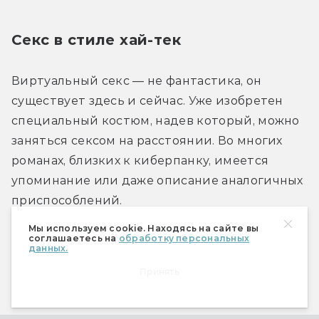
Секс в стиле хай-тек
Виртуальный секс — не фантастика, он 
существует здесь и сейчас. Уже изобретен 
специальный костюм, надев который, можно 
заняться сексом на расстоянии. Во многих 
романах, близких к киберпанку, имеется 
упоминание или даже описание аналогичных 
приспособлений.
Мы используем cookie. Находясь на сайте вы
соглашаетесь на
обработку персональных
Господство виртуального секса, когда любовь 
данных.
подменяется комплексом заученных 
Принять
движений, — опасная тенденция (фильмы 
«Виртуальная девушка» и «Виртуальная 