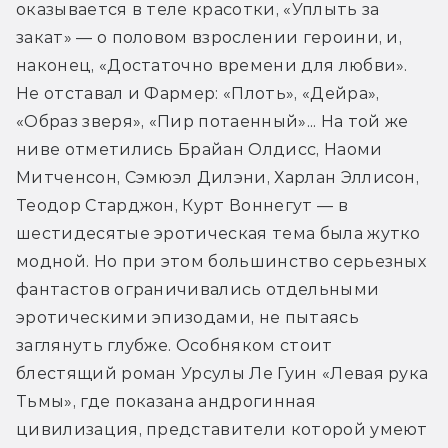
оказывается в теле красотки, «Уплыть за 
закат» — о половом взрослении героини, и, 
наконец, «Достаточно времени для любви». 
Не отставал и Фармер: «Плоть», «Дейра», 
«Образ зверя», «Пир потаенный»... На той же 
ниве отметились Брайан Олдисс, Наоми 
Митченсон, Сэмюэл Дилэни, Харлан Эллисон, 
Теодор Старджон, Курт Воннегут — в 
шестидесятые эротическая тема была жутко 
модной. Но при этом большинство серьезных 
фантастов ограничивались отдельными 
эротическими эпизодами, не пытаясь 
заглянуть глубже. Особняком стоит 
блестящий роман Урсулы Ле Гуин «Левая рука 
Тьмы», где показана андрогинная 
цивилизация, представители которой умеют 