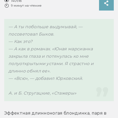
140918
9 минут на чтение
— А ты побольше выдумывай, — 
посоветовал Быков.
— Как это?
— А как в романах. «Юная марсианка 
закрыла глаза и потянулась ко мне 
полуоткрытыми устами. Я страстно и 
длинно обнял ее».
— «Всю», — добавил Юрковский.
А. и Б. Стругацкие, «Стажеры»
Эффектная длинноногая блондинка, паря в 