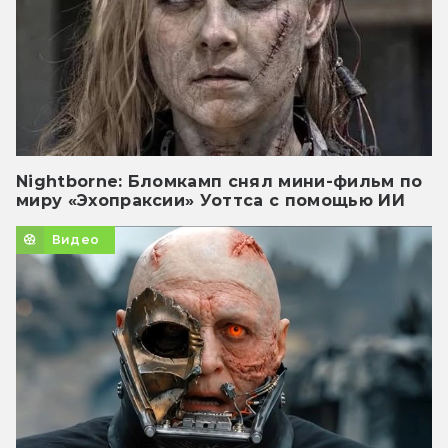
Nightborne: Бломкамп снял мини-фильм по
миру «Эхопраксии» Уоттса с помощью ИИ
Видео