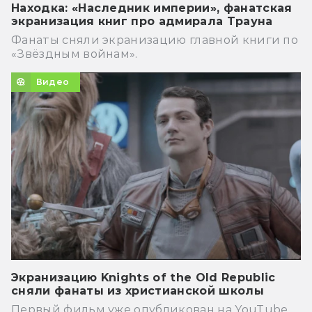
Находка: «Наследник империи», фанатская
экранизация книг про адмирала Трауна
Фанаты сняли экранизацию главной книги по
«Звёздным войнам».
Видео
Экранизацию Knights of the Old Republic
сняли фанаты из христианской школы
Первый фильм уже опубликован на YouTube.