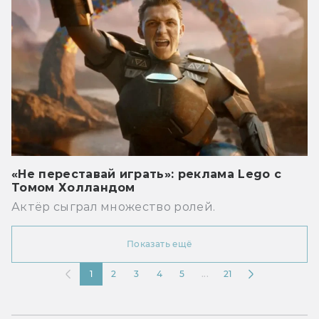
«Не переставай играть»: реклама Lego с
Томом Холландом
Актёр сыграл множество ролей.
Показать ещё
1
2
3
4
5
...
21