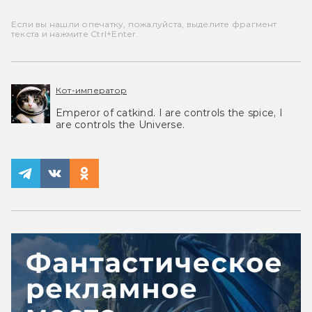
Если вы нашли опечатку, пожалуйста, выделите фрагмент
текста и нажмите Ctrl+Enter.
Кот-император
Emperor of catkind. I are controls the spice, I
are controls the Universe.