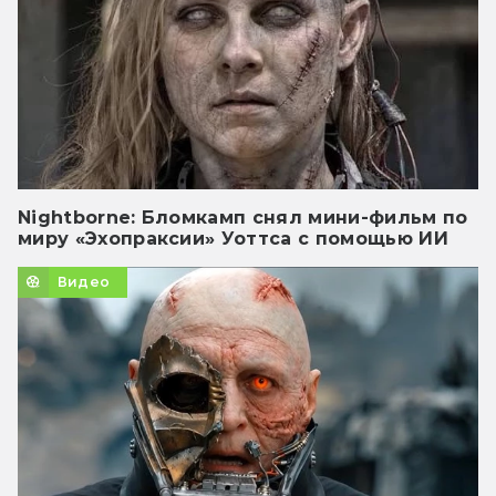
Nightborne: Бломкамп снял мини-фильм по
миру «Эхопраксии» Уоттса с помощью ИИ
Видео