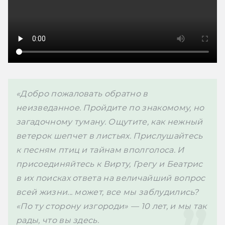
«Добро пожаловать обратно в 
неизведанное. Пройдите по знакомому, но 
загадочному туману. Ощутите, как нежный 
ветерок шепчет в листьях. Прислушайтесь 
к песням птиц и тайнам вполголоса. И 
присоединяйтесь к Вирту, Грегу и Беатрис 
в их поисках ответа на величайший вопрос 
всей жизни... может, все мы заблудились? 
«По ту сторону изгороди» — 10 лет, и мы так 
рады, что вы здесь.