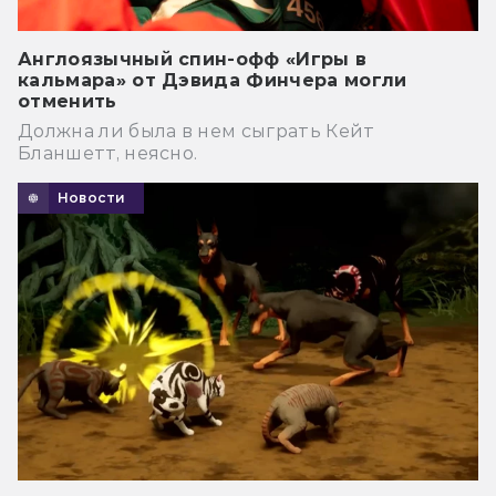
Англоязычный спин-офф «Игры в
кальмара» от Дэвида Финчера могли
отменить
Должна ли была в нем сыграть Кейт
Бланшетт, неясно.
Новости