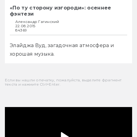
«По ту сторону изгороди»: осеннее
фэнтези
Александр Гагинский
22.08.2015
84369
Элайджа Вуд, загадочная атмосфера и 
хорошая музыка.
Если вы нашли опечатку, пожалуйста, выделите фрагмент
текста и нажмите Ctrl+Enter.