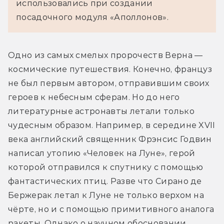
использовались при создании 
посадочного модуля «Аполлонов».
Одно из самых смелых пророчеств Верна — 
космические путешествия. Конечно, француз 
не был первым автором, отправившим своих 
героев к небесным сферам. Но до него 
литературные астронавты летали только 
чудесным образом. Например, в середине XVII 
века английский священник Фрэнсис Годвин 
написал утопию «Человек на Луне», герой 
которой отправился к спутнику с помощью 
фантастических птиц. Разве что Сирано де 
Бержерак летал к Луне не только верхом на 
чёрте, но и с помощью примитивного аналога 
ракеты. Однако о научном обосновании 