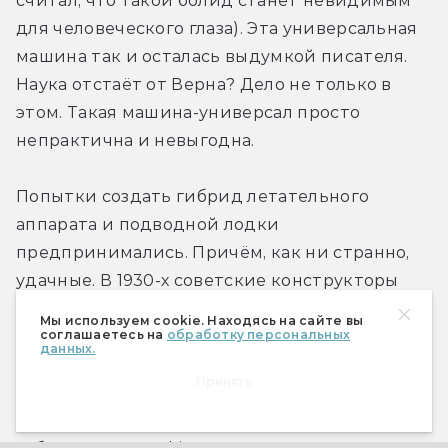
считал, что такой болид станет невидимым 
для человеческого глаза). Эта универсальная 
машина так и осталась выдумкой писателя. 
Наука отстаёт от Верна? Дело не только в 
этом. Такая машина-универсал просто 
непрактична и невыгодна.
Попытки создать гибрид летательного 
аппарата и подводной лодки 
предпринимались. Причём, как ни странно, 
удачные. В 1930-х советские конструкторы 
пытались «научить» гидросамолёт 
Мы используем cookie. Находясь на сайте вы
соглашаетесь на
обработку персональных
подводному плаванию, но проект не был 
данных.
доведён до конца. А вот в США в 1968 году на 
Принять
нью-йоркской промышленной выставке 
продемонстрировали прототип летающей 