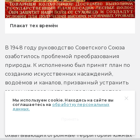
Плакат тех времён
В 1948 году руководство Советского Союза 
озаботилось проблемой преобразования 
природы. К исполнению был принят план по 
созданию искусственных насаждений, 
водоёмов и каналов, призванный устранить 
засуху, которая часто приводила к потере 
урожая и голоду. Центральной частью плана 
Мы используем cookie. Находясь на сайте вы
соглашаетесь на
обработку персональных
было создание глобальной сети лесных полос 
данных.
шириной от 6 до 200 метров и общей 
Принять
протяжённостью 5320 километров, 
охватывающих огромные территории южных 