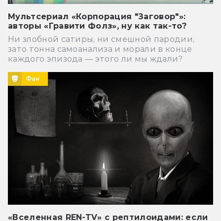
Мультсериал «Корпорация "Заговор"»:
авторы «Гравити Фолз», ну как так-то?
Ни злобной сатиры, ни смешной пародии,
зато тонна самоанализа и морали в конце
каждого эпизода — этого ли мы ждали?
Фан
«Вселенная REN-TV» с рептилоидами: если