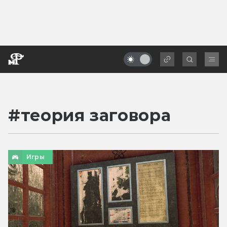
#
теория заговора
Игры