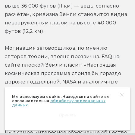
выше 36 000 футов (11 км) — ведь, согласно 
расчётам, кривизна Земли становится видна 
невооружённым глазом на высоте 40 000 
футов (12,2 км).
Мотивация заговорщиков, по мнению 
авторов теории, вполне прозаична. FAQ на 
сайте плоской Земли гласит: «Настоящая 
космическая программа стоила бы гораздо 
дороже поддельной. NASA и аналогичные 
организации просто наживаются на деньгах, 
Мы используем cookie. Находясь на сайте вы
выделяемых на освоение космоса». Вопрос, 
соглашаетесь на
обработку персональных
данных.
насколько дорого манипулировать всеми 
Принять
авиаперевозчиками в мире, не затрагивается.
Ну а самое интересное объяснение общество 