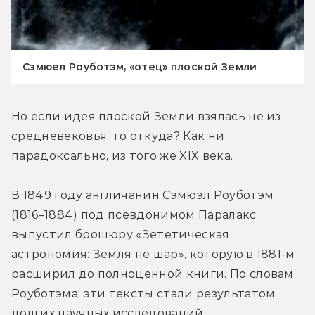
Сэмюел Роуботэм, «отец» плоской Земли
Но если идея плоской Земли взялась не из 
средневековья, то откуда? Как ни 
парадоксально, из того же XIX века.
В 1849 году англичанин Сэмюэл Роуботэм 
(1816–1884) под псевдонимом Паралакс 
выпустил брошюру «Зететическая 
астрономия: Земля не шар», которую в 1881-м 
расширил до полноценной книги. По словам 
Роуботэма, эти тексты стали результатом 
долгих научных исследований.