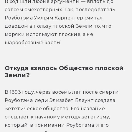
В ход шли любые аргументы — вплоть до 
совсем смехотворных. Так, последователь 
Роуботэма Уильям Карпентер считал 
доводом в пользу плоской Земли то, что 
моряки используют плоские, а не 
шарообразные карты.
Откуда взялось Общество плоской 
Земли?
В 1893 году, через восемь лет после смерти 
Роуботэма, леди Элизабет Блаунт создала 
Зететическое общество. Его название 
отсылает к научному методу зететизму, 
который, в понимании Роуботэма и его 