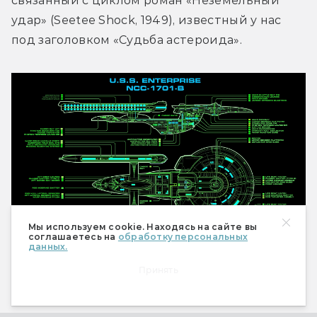
связанный с циклом роман «Неземельный 
удар» (Seetee Shock, 1949), известный у нас 
под заголовком «Судьба астероида».
Мы используем cookie. Находясь на сайте вы
соглашаетесь на
обработку персональных
данных.
Знаменитый звездолёт «Энтерпрайз» летает
на двигателе, использующем аннигиляцию
Принять
антивещества