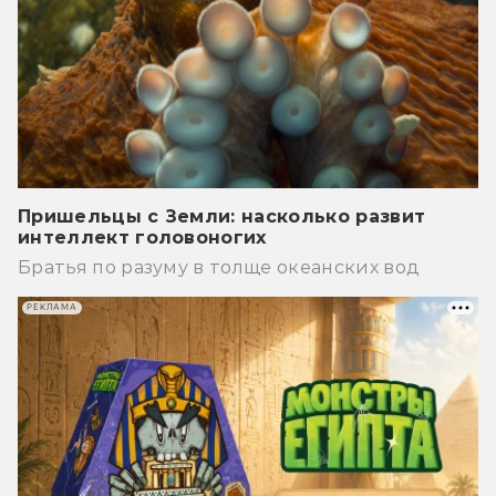
Пришельцы с Земли: насколько развит
интеллект головоногих
Братья по разуму в толще океанских вод
РЕКЛАМА