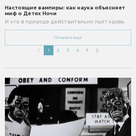
Настоящие вампиры: как наука объясняет
миф о Детях Ночи
И кто в природе действительно пьёт кровь
Показать ещё
1
2
3
4
5