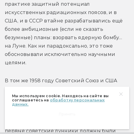
практике защитный потенциал 
искусственных радиационных поясов, и в 
США, и в СССР втайне разрабатывались ещё 
более амбициозные (если не сказать 
безумные) планы: взорвать ядерную бомбу… 
на Луне. Как ни парадоксально, это тоже 
обосновывали исключительно научными 
целями.
В том же 1958 году Советский Союз и США 
решили отправить космические аппараты к 
Мы используем cookie. Находясь на сайте вы
Луне. По нынешним меркам эти ранние 
соглашаетесь на
обработку персональных
данных.
межпланетные зонды имели примитивную 
конструкцию. Впрочем, их задачи также не 
Принять
отличались замысловатостью. Например, 
первые советские лунники должны были 