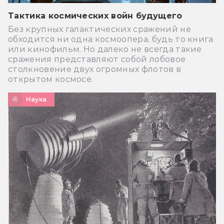
Тактика космических войн будущего
Без крупных галактических сражений не
обходится ни одна космоопера, будь то книга
или кинофильм. Но далеко не всегда такие
сражения представляют собой лобовое
столкновение двух огромных флотов в
открытом космосе.
Наука