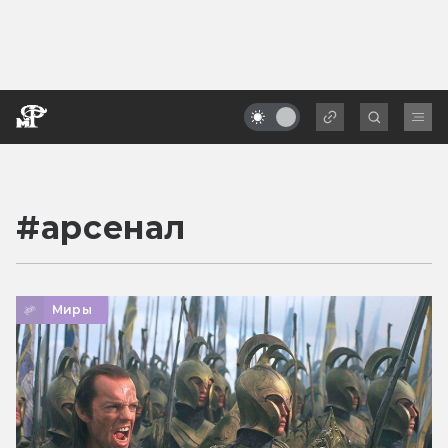
#
арсенал
Миры