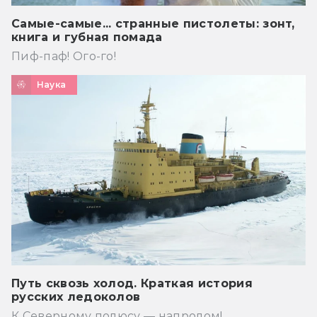
Самые-самые... странные пистолеты: зонт,
книга и губная помада
Пиф-паф! Ого-го!
Наука
Путь сквозь холод. Краткая история
русских ледоколов
К Северному полюсу — напролом!