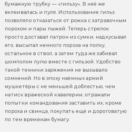
бумажную трубку — «гильзу». В неё же 
вклеивалась и пуля. Использование гильз 
позволяло отказаться от рожка с затравочным 
порохом и пары пыжей. Теперь стрелок 
просто доставал патрон из сумки, надкусывал 
его, высыпал немного пороха на полку, 
остальное в ствол, а затем туда же забивал 
шомполом пулю вместе с гильзой. Удобство 
такой техники заряжения не вызывало 
сомнений. Но в эпоху наёмных армий 
мушкетёры с не меньшей доблестью, чем 
натиск вражеской кавалерии, отражали 
попытки командования заставить их, кроме 
пороха и свинца, покупать ещё и дороговатую 
по тем временам бумагу.