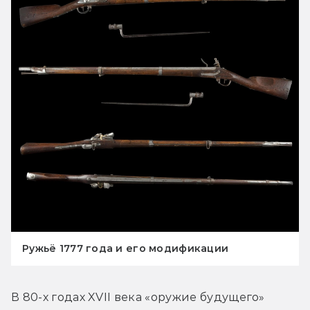
Ружьё 1777 года и его модификации
В 80-х годах XVII века «оружие будущего» 