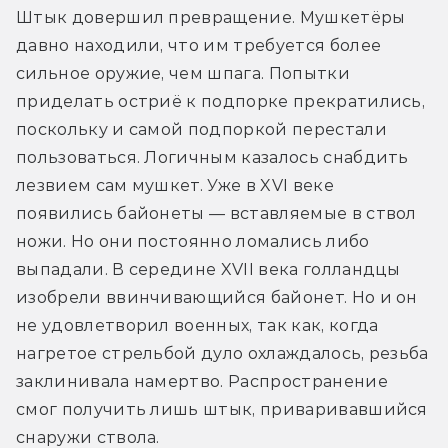
Штык довершил превращение. Мушкетёры 
давно находили, что им требуется более 
сильное оружие, чем шпага. Попытки 
приделать остриё к подпорке прекратились, 
поскольку и самой подпоркой перестали 
пользоваться. Логичным казалось снабдить 
лезвием сам мушкет. Уже в XVI веке 
появились байонеты — вставляемые в ствол 
ножи. Но они постоянно ломались либо 
выпадали. В середине XVII века голландцы 
изобрели ввинчивающийся байонет. Но и он 
не удовлетворил военных, так как, когда 
нагретое стрельбой дуло охлаждалось, резьба 
заклинивала намертво. Распространение 
смог получить лишь штык, приваривавшийся 
снаружи ствола.