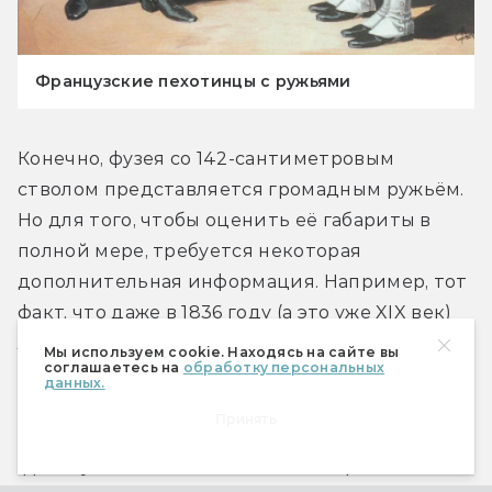
Французские пехотинцы с ружьями
Конечно, фузея со 142-сантиметровым 
стволом представляется громадным ружьём. 
Но для того, чтобы оценить её габариты в 
полной мере, требуется некоторая 
дополнительная информация. Например, тот 
факт, что даже в 1836 году (а это уже XIX век) 
лишь каждый сотый из призванных во 
Мы используем cookie. Находясь на сайте вы
соглашаетесь на
обработку персональных
французскую армию рекрутов был выше 172 
данных.
сантиметров. Средний же рост новобранцев 
Принять
составлял всего 158 сантиметров. Впрочем, 
французы тогда считались низкорослой 