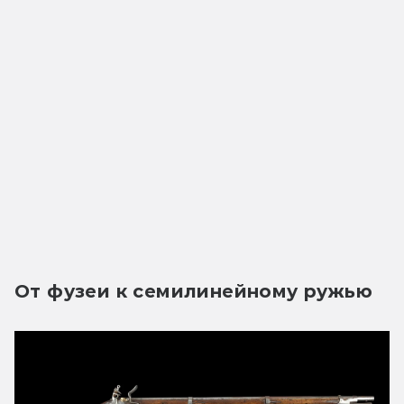
От фузеи к семилинейному ружью