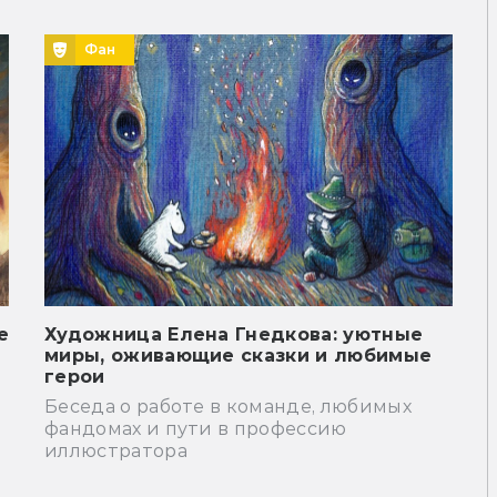
Фан
е
Художница Елена Гнедкова: уютные
миры, оживающие сказки и любимые
герои
Беседа о работе в команде, любимых
фандомах и пути в профессию
иллюстратора