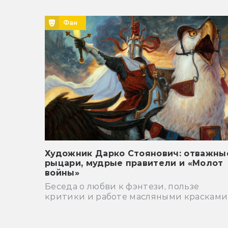
Фан
Художник Дарко Стоянович: отважны
рыцари, мудрые правители и «Молот
войны»
Беседа о любви к фэнтези, пользе
критики и работе масляными красками