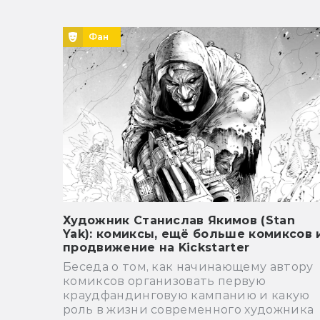
Фан
Художник Станислав Якимов (Stan
Yak): комиксы, ещё больше комиксов 
продвижение на Kickstarter
Беседа о том, как начинающему автору
комиксов организовать первую
краудфандинговую кампанию и какую
роль в жизни современного художника