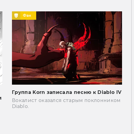
Фан
Группа Korn записала песню к Diablo IV
и
Вокалист оказался старым поклонником
Diablo.