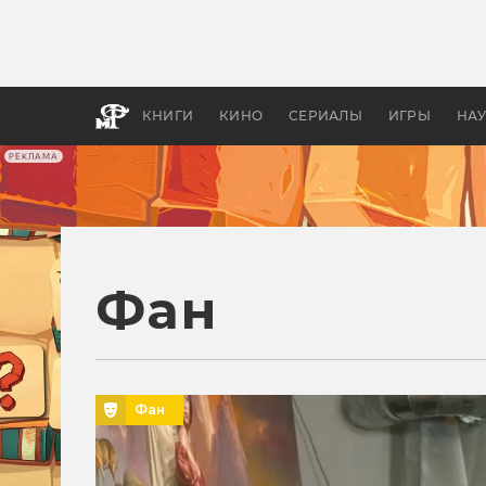
Как с
фильм
бы «В
КНИГИ
КИНО
СЕРИАЛЫ
ИГРЫ
НА
РЕКЛАМА
Фан
Фан