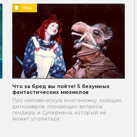
Фан
Что за бред вы поёте! 5 безумных
фантастических мюзиклов
Про человеческую многоножку, поющих
динозавров, познающих вопросы
гендера, и Супермена, который не
может утопиться.