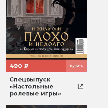
490 ₽
Купить
Спецвыпуск
«Настольные
ролевые игры»