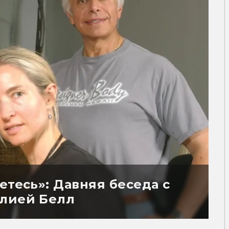
етесь»: Давняя беседа с
улией Белл