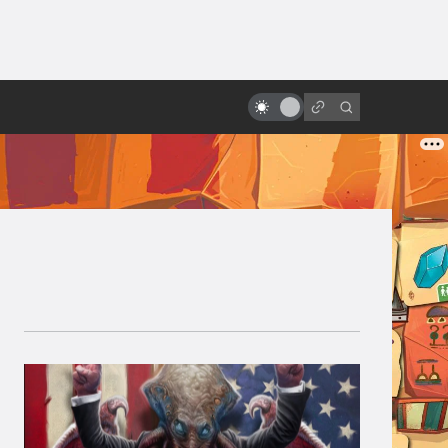
от
«Хищник»: история культового
боевика. Как Ван Дамм не стал
пришельцем