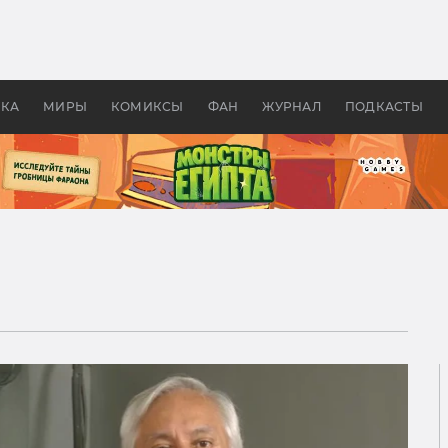
оздавались «Страшилы»:
«Одиссея» Нолана: что эт
, без которого не было
фильм сделал с Гомером и
ластелина колец»
Древней Грецией
УКА
МИРЫ
КОМИКСЫ
ФАН
ЖУРНАЛ
ПОДКАСТЫ