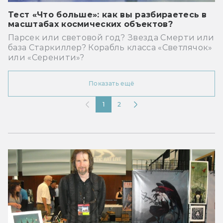
Тест «Что больше»: как вы разбираетесь в
масштабах космических объектов?
Парсек или световой год? Звезда Смерти или
база Старкиллер? Корабль класса «Светлячок»
или «Серенити»?
Показать ещё
1
2