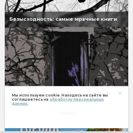
Безысходность: самые мрачные книги
Мариам Петросян «Дом, в котором...» —
Мы используем cookie. Находясь на сайте вы
ранее не публиковавшийся фрагмент
соглашаетесь на
обработку персональных
данных.
РЕКЛАМА
Принять