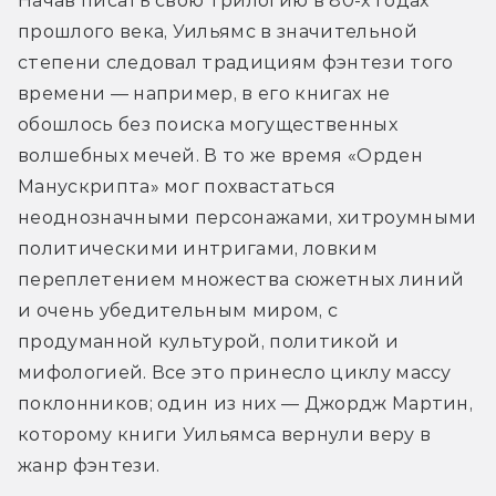
Начав писать свою трилогию в 80-х годах 
прошлого века, Уильямс в значительной 
степени следовал традициям фэнтези того 
времени — например, в его книгах не 
обошлось без поиска могущественных 
волшебных мечей. В то же время «Орден 
Манускрипта» мог похвастаться 
неоднозначными персонажами, хитроумными 
политическими интригами, ловким 
переплетением множества сюжетных линий 
и очень убедительным миром, с 
продуманной культурой, политикой и 
мифологией. Все это принесло циклу массу 
поклонников; один из них — Джордж Мартин, 
которому книги Уильямса вернули веру в 
жанр фэнтези.