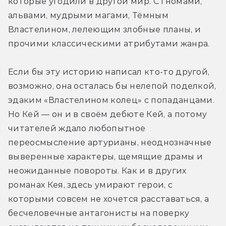
которые угодили в другой мир. С гномами, 
альвами, мудрыми магами, Тёмным 
Властелином, лелеющим злобные планы, и 
прочими классическими атрибутами жанра.
Если бы эту историю написал кто-то другой, 
возможно, она осталась бы нелепой поделкой, 
эдаким «Властелином колец» с попаданцами. 
Но Кей — он и в своём дебюте Кей, а потому 
читателей ждало любопытное 
переосмысление артурианы, неоднозначные 
выверенные характеры, щемящие драмы и 
неожиданные повороты. Как и в других 
романах Кея, здесь умирают герои, с 
которыми совсем не хочется расставаться, а 
бесчеловечные антагонисты на поверку 