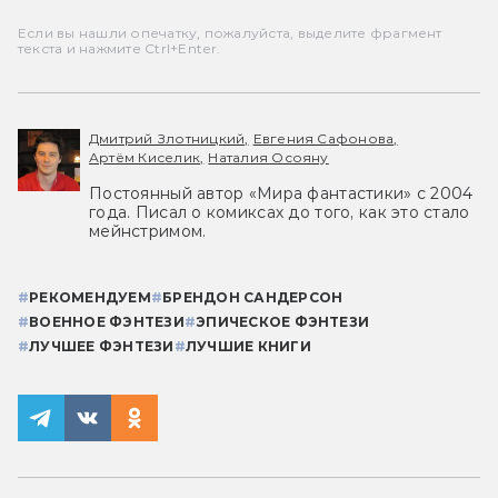
Если вы нашли опечатку, пожалуйста, выделите фрагмент
текста и нажмите Ctrl+Enter.
Дмитрий Злотницкий,
Евгения Сафонова,
Артём Киселик,
Наталия Осояну
Постоянный автор «Мира фантастики» с 2004
года. Писал о комиксах до того, как это стало
мейнстримом.
#
РЕКОМЕНДУЕМ
#
БРЕНДОН САНДЕРСОН
#
ВОЕННОЕ ФЭНТЕЗИ
#
ЭПИЧЕСКОЕ ФЭНТЕЗИ
#
ЛУЧШЕЕ ФЭНТЕЗИ
#
ЛУЧШИЕ КНИГИ