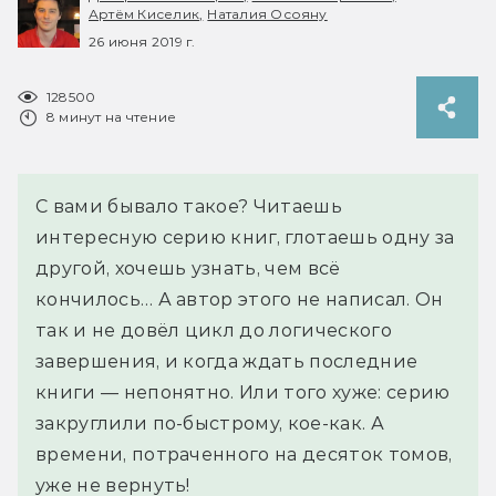
Артём Киселик,
Наталия Осояну
26 июня 2019 г.
128500
8 минут на чтение
С вами бывало такое? Читаешь
интересную серию книг, глотаешь одну за
другой, хочешь узнать, чем всё
кончилось… А автор этого не написал. Он
так и не довёл цикл до логического
завершения, и когда ждать последние
книги — непонятно. Или того хуже: серию
закруглили по-быстрому, кое-как. А
времени, потраченного на десяток томов,
уже не вернуть!