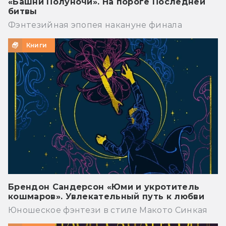
«Башни Полуночи». На пороге Последней
битвы
Фэнтезийная эпопея накануне финала
Книги
Брендон Сандерсон «Юми и укротитель
кошмаров». Увлекательный путь к любви
Юношеское фэнтези в стиле Макото Синкая