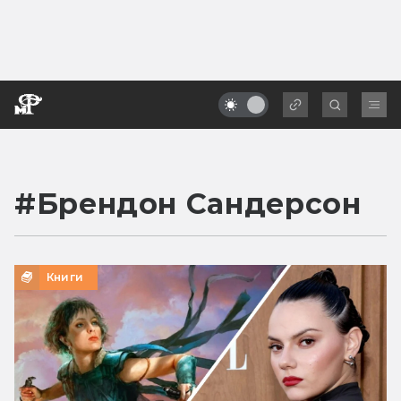
#
Брендон Сандерсон
Книги