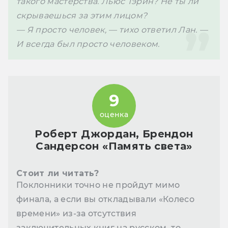
такого мастерства. Льюс Тэрин? Не ты ли 
романа Брендон Сандерсон
скрываешься за этим лицом? 
подтвердил популярную фанатскую
— Я просто человек, — тихо ответил Лан. — 
теорию, что та не погибла, а
И всегда был просто человеком.
изобразила свою смерть.
9
оценка
Роберт Джордан, Брендон
Сандерсон «Память света»
Стоит ли читать?
Поклонники точно не пройдут мимо
финала, а если вы откладывали «Колесо
времени» из-за отсутствия
заключительных книг на русском, то