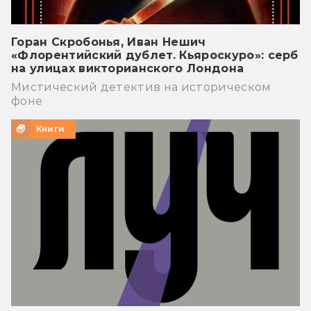
Горан Скробонья, Иван Нешич
«Флорентийский дублет. Кьяроскуро»: серб
на улицах викторианского Лондона
Мистический детектив на историческом
фоне
Книги