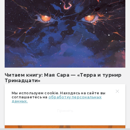
Читаем книгу: Мая Сара — «Терра и турнир
Тринадцати»
Отрывок, в котором главная героиня впервые
Мы используем cookie. Находясь на сайте вы
понимает, какую цену ей придётся заплатить
соглашаетесь на
обработку персональных
за свою силу
данных.
Принять
Книги