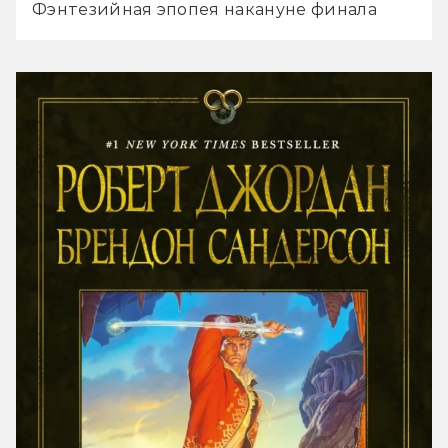
Фэнтезийная эпопея накануне финала