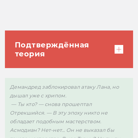
Подтверждённая
теория
Финал «Памяти света» не оставляет
Демандред заблокировал атаку Лана, но 
большого простора для фантазий
дышал уже с хрипом.
читателей на тему, кто из героев
 — Ты кто? — снова прошептал 
выжил, а кто погиб, но есть и одно
Отрекшийся. — В эту эпоху никто не 
исключение. После выхода романа
обладает подобным мастерством. 
одним из часто обсуждаемых вопросов
Асмодиан? Нет-нет... Он не выказал бы 
стала судьба Ланфир, и к десятилетию