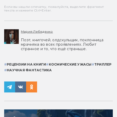
Если вы нашли опечатку, пожалуйста, выделите фрагмент
текста и нажмите Ctrl+Enter.
Мария Лебеденко
Поэт, книгочей, олдскульщик, поклонница
мрачняка во всех проявлениях. Любит
странное и то, что ещё страньше.
#
РЕЦЕНЗИИ НА КНИГИ
#
КОСМИЧЕСКИЕ УЖАСЫ
#
ТРИЛЛЕР
#
НАУЧНАЯ ФАНТАСТИКА