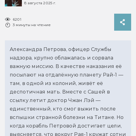
8 августа 2025 г.
6201
3 минуты на чтение
Александра Петрова, офицер Службы 
надзора, крупно облажалась и сорвала 
важную миссию. В качестве наказания её 
посылают на отдалённую планету Рай-1 — 
там, в одной из колоний, живёт её 
деспотичная мать. Вместе с Сашей в 
ссылку летит доктор Чжан Лэй — 
единственный, кто смог выжить после 
вспышки странной болезни на Титане. Но 
когда корабль Петровой достигает цели, 
выясняется, что вокруг Рая-1 кружат сотни 