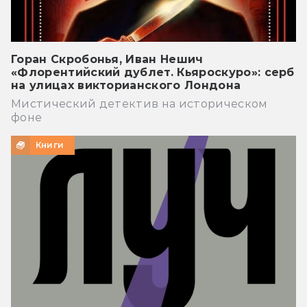
Горан Скробонья, Иван Нешич
«Флорентийский дублет. Кьяроскуро»: серб
на улицах викторианского Лондона
Мистический детектив на историческом
фоне
Книги