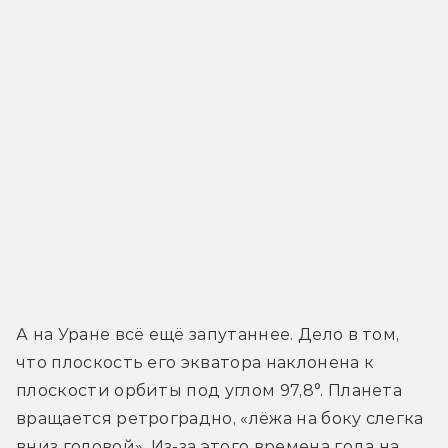
А на Уране всё ещё запутаннее. Дело в том, 
что плоскость его экватора наклонена к 
плоскости орбиты под углом 97,8°. Планета 
вращается ретроградно, «лёжа на боку слегка 
вниз головой». Из-за этого времена года на 