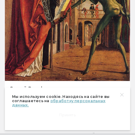
Святой Вольфганг и дьявол
Мы используем cookie. Находясь на сайте вы
соглашаетесь на
обработку персональных
данных.
Если верить легендам, дьявола можно 
Принять
обдурить. Святой Вольфганг (924-994) обещал 
ему за постройку церкви душу первого 
существа, которое переступит её порог. 