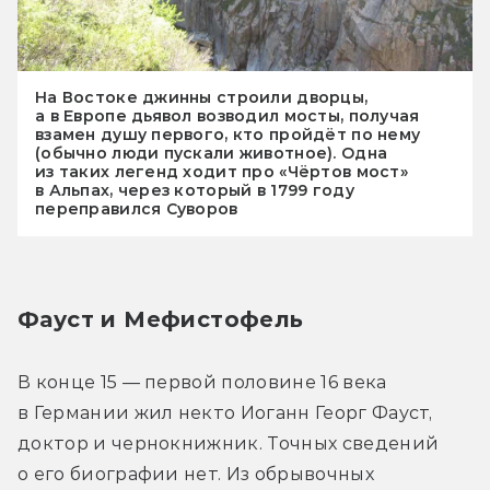
На Востоке джинны строили дворцы,
а в Европе дьявол возводил мосты, получая
взамен душу первого, кто пройдёт по нему
(обычно люди пускали животное). Одна
из таких легенд ходит про «Чёртов мост»
в Альпах, через который в 1799 году
переправился Суворов
Фауст и Мефистофель
В конце 15 — первой половине 16 века 
в Германии жил некто Иоганн Георг Фауст, 
доктор и чернокнижник. Точных сведений 
о его биографии нет. Из обрывочных 