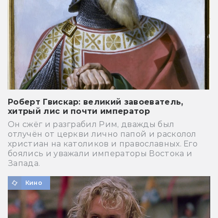
Роберт Гвискар: великий завоеватель,
хитрый лис и почти император
Он сжёг и разграбил Рим, дважды был
отлучён от церкви лично папой и расколол
христиан на католиков и православных. Его
боялись и уважали императоры Востока и
Запада.
Кино