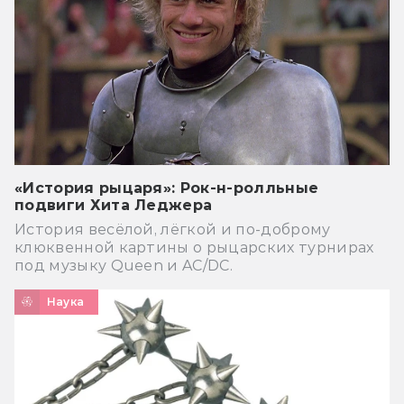
«История рыцаря»: Рок-н-ролльные
подвиги Хита Леджера
История весёлой, лёгкой и по-доброму
клюквенной картины о рыцарских турнирах
под музыку Queen и AC/DC.
Наука