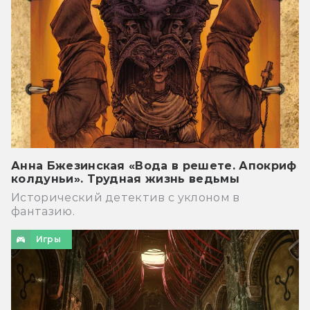
Анна Бжезинская «Вода в решете. Апокриф
колдуньи». Трудная жизнь ведьмы
Исторический детектив с уклоном в
фантазию.
Игры