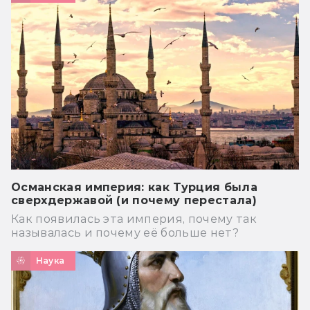
Османская империя: как Турция была
сверхдержавой (и почему перестала)
Как появилась эта империя, почему так
называлась и почему её больше нет?
Наука