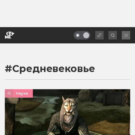
#
Средневековье
Наука