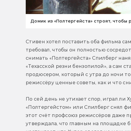
Домик из «Полтергейста» строят, чтобы 
Стивен хотел поставить оба фильма сам, 
требовал, чтобы он полностью сосредот
снимать «Полтергейста» Спилберг нанял
«Техасской резни бензопилой», а сам с
продюсером, который с утра до ночи то
режиссёру ценные советы, как и что сн
По сей день не утихает спор, играл ли Х
«Полтергейстом» или Спилберг снял фи
этот счёт профсоюз режиссёров даже пр
утверждала, что главным на площадке бы