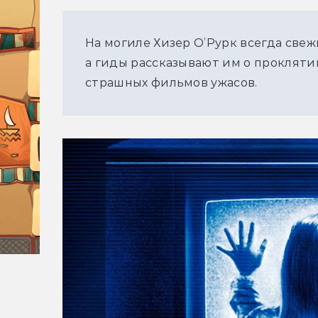
На могиле Хизер О’Рурк всегда свеж
а гиды рассказывают им о проклятии
страшных фильмов ужасов.