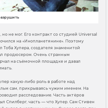
разрушить
но не мог. Его контракт со студией Universal 
очился на «Инопланетянине». Поэтому 
 Тоба Хупера, создателя знаменитой 
тал продюсером. Очень странным 
рчал на съёмочной площадке и давал 
имать.
упер какую-либо роль в работе над 
льм сам, прикрываясь чужим именем. На 
оводил расследование. Часть актёров 
л Спилберг, часть — что Хупер. Сам Стивен 