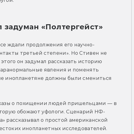
угой.
л задуман «Полтергейст»
все ждали продолжения его научно-
такты третьей степени». Но Стивен не 
 этого он задумал рассказать историю 
паранормальные явления и поменять 
ые инопланетяне должны были смениться 
сказы о похищении людей пришельцами — в 
оторую обожают уфологи. Сценарий НФ-
а» рассказывал о простой американской 
жестоких инопланетных исследователей. 