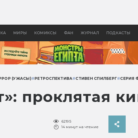
 фильмы смотреть в
Как создавались «Страшил
те 2026? В мире —
фильм, без которого не б
липсис, в России —
бы «Властелина колец»
ие комедии
УКА
МИРЫ
КОМИКСЫ
ФАН
ЖУРНАЛ
ПОДКАСТЫ
РРОР (УЖАСЫ)
#
РЕТРОСПЕКТИВА
#
СТИВЕН СПИЛБЕРГ
#
СЕРИЯ 
т»: проклятая к
62195
14 минут на чтение