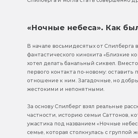
Спилберга и могла стать совершенно др
«Ночные небеса». Как бы
В начале восьмидесятых от Спилберга 
фантастического кинохита «Близкие кон
хотел делать банальный сиквел. Вместо
первого контакта по-новому: оставить 
отношение к ним. Загадочные, но добр
жестокими и непонятными.
За основу Спилберг взял реальные рас
частности, историю семьи Саттонов, к
ужастика под названием «Ночные небес
семье, которая столкнулась с группой 