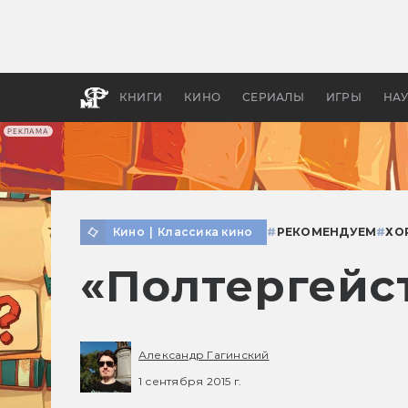
Какие
авгус
апока
детск
КНИГИ
КИНО
СЕРИАЛЫ
ИГРЫ
НА
РЕКЛАМА
Кино
|
Классика кино
#
РЕКОМЕНДУЕМ
#
ХО
«Полтергейс
Александр Гагинский
1 сентября 2015 г.