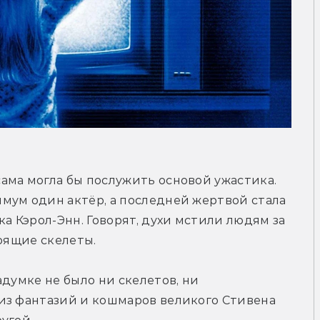
ма могла бы послужить основой ужастика. 
мум один актёр, а последней жертвой стала 
а Кэрол-Энн. Говорят, духи мстили людям за 
тоящие скелеты.
думке не было ни скелетов, ни 
из фантазий и кошмаров великого Стивена 