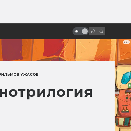
ы»:
ыло
Как «Звёздные войны» изменили
культуру и стали великими
ФИЛЬМОВ УЖАСОВ
инотрилогия