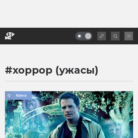
#
хоррор (ужасы)
Кино