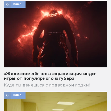
Кино
«Железное лёгкое»: экранизация инди-
игры от популярного ютубера
Куда ты денешься с подводной лодки!
Кино