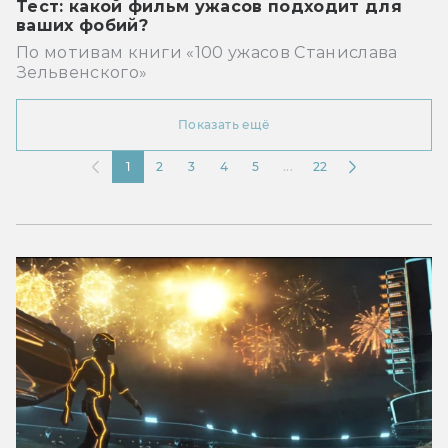
Тест: какой фильм ужасов подходит для
ваших фобий?
По мотивам книги «100 ужасов Станислава
Зельвенского»
Показать ещё
1
2
3
4
5
...
22