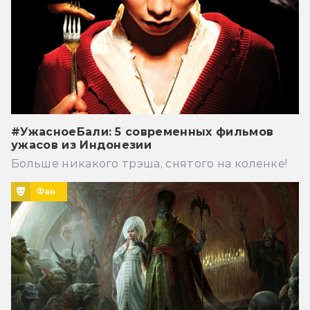
#УжасноеБали: 5 современных фильмов
ужасов из Индонезии
Больше никакого трэша, снятого на коленке!
Фан