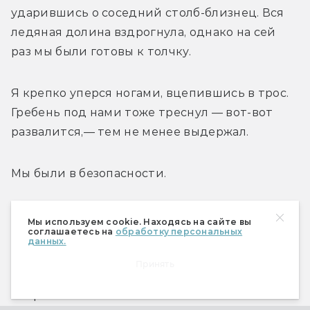
ударившись о соседний столб-близнец. Вся 
ледяная долина вздрогнула, однако на сей 
раз мы были готовы к толчку. 
Я крепко уперся ногами, вцепившись в трос. 
Гребень под нами тоже треснул — вот-вот 
развалится,— тем не менее выдержал. 
Мы были в безопасности. 
Во всяком случае, так мне казалось. 
Мы используем cookie. Находясь на сайте вы
соглашаетесь на
обработку персональных
данных.
— Твою мать! — снова завопил Беттан.— 
Принять
Двигаемся, быстро! Не стоим, черт бы вас 
побрал! 