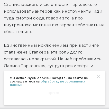
Станиславского и склонность Тарковского 
использовать актёров как инструменты: иди 
туда, смотри сюда, говори это, а про 
внутреннюю мотивацию героев тебе знать не 
обязательно. 
Единственным исключением при кастинге 
стала жена Сталкера: эта роль долго 
оставалась не закрытой. На неё пробовались 
Лариса Тарковская, супруга режиссёра, и 
Марина Неёлова, но в итоге Тарковский 
Мы используем cookie. Находясь на сайте вы
утвердил Алису Фрейндлих — сразу после 
соглашаетесь на
обработку персональных
данных.
окончания съёмок «Служебного романа», 
руководствуясь советом Цымбала, второго 
Принять
режиссёра обеих картин.