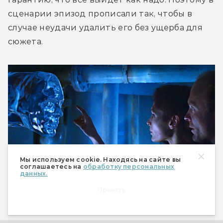
сценарии эпизод прописали так, чтобы в 
случае неудачи удалить его без ущерба для 
сюжета.
Мы используем cookie. Находясь на сайте вы
соглашаетесь на
обработку персональных
данных.
Принять
Маленькое щупальце для фильма, огромный
скачок для киноиндустрии