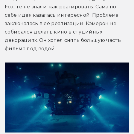
Fox, те не знали, как реагировать. Сама по 
себе идея казалась интересной. Проблема 
заключалась в её реализации. Кэмерон не 
собирался делать кино в студийных 
декорациях. Он хотел снять бoльшую часть 
фильма под водой.