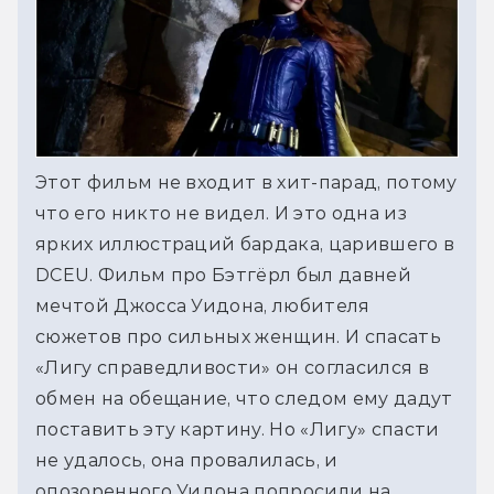
Этот фильм не входит в хит-парад, потому 
что его никто не видел. И это одна из 
ярких иллюстраций бардака, царившего в 
DCEU. Фильм про Бэтгёрл был давней 
мечтой Джосса Уидона, любителя 
сюжетов про сильных женщин. И спасать 
«Лигу справедливости» он согласился в 
обмен на обещание, что следом ему дадут 
поставить эту картину. Но «Лигу» спасти 
не удалось, она провалилась, и 
опозоренного Уидона попросили на 