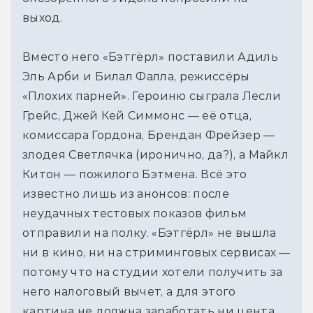
выход.
Вместо него «Бэтгёрл» поставили Адиль 
Эль Арби и Билал Фалла, режиссёры 
«Плохих парней». Героиню сыграла Лесли 
Грейс, Джей Кей Симмонс — её отца, 
комиссара Гордона, Брендан Фрейзер — 
злодея Светлячка (иронично, да?), а Майкл 
Китон — пожилого Бэтмена. Всё это 
известно лишь из анонсов: после 
неудачных тестовых показов фильм 
отправили на полку. «Бэтгёрл» не вышла 
ни в кино, ни на стриминговых сервисах — 
потому что на студии хотели получить за 
него налоговый вычет, а для этого 
картина не должна заработать ни цента.