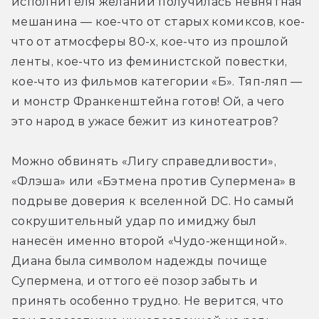
исполнителя желаний получилась невнятная 
мешанина — кое-что от старых комиксов, кое-
что от атмосферы 80-х, кое-что из прошлой 
ленты, кое-что из феминистской повестки, 
кое-что из фильмов категории «Б». Тяп-ляп — 
и монстр Франкенштейна готов! Ой, а чего 
это народ в ужасе бежит из кинотеатров?
Можно обвинять «Лигу справедливости», 
«Флэша» или «Бэтмена против Супермена» в 
подрыве доверия к вселенной DC. Но самый 
сокрушительный удар по имиджу был 
нанесён именно второй «Чудо-женщиной». 
Диана была символом надежды почище 
Супермена, и оттого её позор забыть и 
принять особенно трудно. Не верится, что 