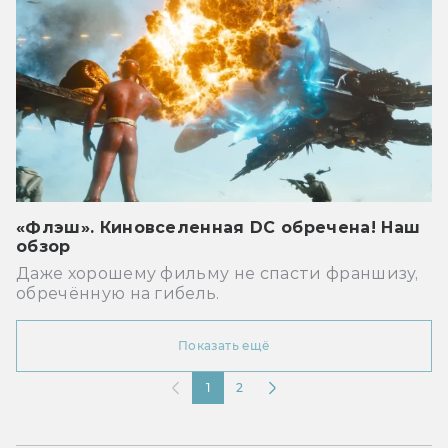
«Флэш». Киновселенная DC обречена! Наш
обзор
Даже хорошему фильму не спасти франшизу,
обречённую на гибель.
Показать ещё
1
2