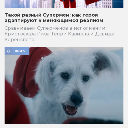
Такой разный Супермен: как героя
адаптируют к меняющимся реалиям
Сравниваем Суперменов в исполнении
Кристофера Рива, Генри Кавилла и Дэвида
Коренсвета.
Кино