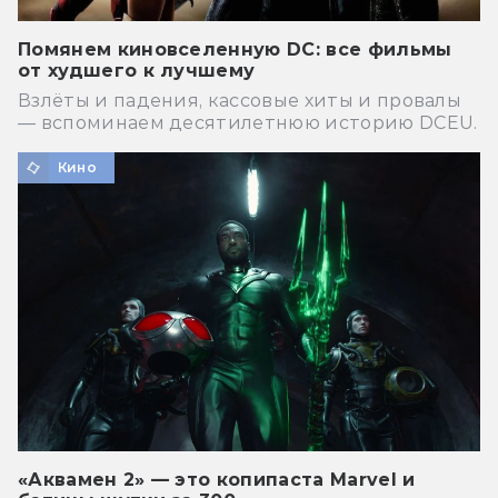
Помянем киновселенную DC: все фильмы
от худшего к лучшему
Взлёты и падения, кассовые хиты и провалы
— вспоминаем десятилетнюю историю DCEU.
Кино
«Аквамен 2» — это копипаста Marvel и