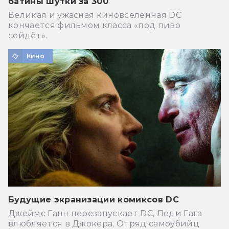
батины шутки за 300
Великая и ужасная киновселенная DC
кончается фильмом класса «под пиво
сойдёт».
Кино
Будущие экранизации комиксов DC
Джеймс Ганн перезапускает DC, Леди Гага
влюбляется в Джокера, Отряд самоубийц