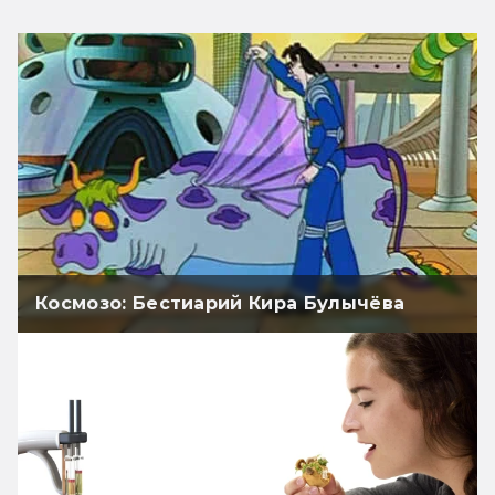
Космозо: Бестиарий Кира Булычёва