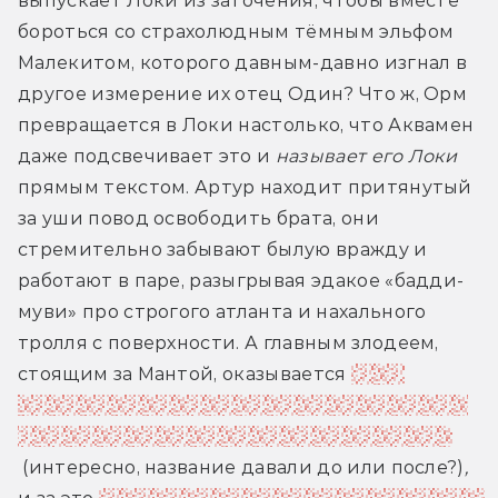
выпускает Локи из заточения, чтобы вместе 
бороться со страхолюдным тёмным эльфом 
Малекитом, которого давным-давно изгнал в 
другое измерение их отец Один? Что ж, Орм 
превращается в Локи настолько, что Аквамен 
даже подсвечивает это и 
называет его Локи
прямым текстом. Артур находит притянутый 
за уши повод освободить брата, они 
стремительно забывают былую вражду и 
работают в паре, разыгрывая эдакое «бадди-
муви» про строгого атланта и нахального 
тролля с поверхности. А главным злодеем, 
стоящим за Мантой, оказывается 
царь 
Кордакс, который превратил в некрополь из 
«
Героев меча и магии
» своё царство Некрус
(интересно, название давали до или после?)
, 