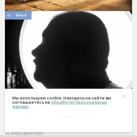
Кино
Мы используем cookie. Находясь на сайте вы
«”Смешарики” вернули мне веру в
соглашаетесь на
обработку персональных
человечество»: беседа с Сергеем
данных.
Лукьяненко
Принять
Автор «Ночного дозора» и «Черновика»
говорит о Кроше, Ёжике и полнометражных
«Смешариках».