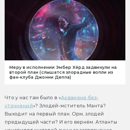
Меру в исполнении Эмбер Хёрд задвинули на
второй план (слышатся злорадные вопли из
фан-клуба Джонни Деппа)
Что у нас там было в «
Аквамене-без-
уточнений
»? Злодей-мститель Манта? 
Выходит на первый план. Орм, злодей 
предыдущей части? И его вернём. Атланты 