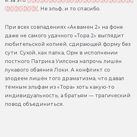
и за это 
царь Атлан, предок Аквамена, заточил 
его во льдах
. Не эльф, и то спасибо.
При всех совпадениях «Аквамен 2» на фоне 
даже не самого удачного «Тора 2» выглядит 
любительской копией, сдирающей форму без 
сути. Сухой, как палка, Орм в исполнении 
постного Патрика Уилсона напрочь лишён 
лукавого обаяния Локи. А конфликт со 
злодеем лишён того драматизма, что давал 
тёмным эльфам из «Тора» хоть какую-то 
индивидуальность, а братьям — трагический 
повод объединиться.