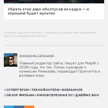
Убрать этих двух оболтусов из кадра — и
хороший будет мультик
Если вы нашли опечатку, пожалуйста, выделите фрагмент
текста и нажмите Ctrl+Enter.
Александр Гагинский
Главный редактор сайта, пишет для МирФ с
2008 года. Не гик. Писал сценарии к
комиксам Ремизова, переводил Пратчетта и
ролевые игры.
#
СУПЕРГЕРОИ
#
ТЕХНОФЭНТЕЗИ
#
ИЗБРАННОЕ
#
ОБЗОР ФИЛЬМА
#
КИНОВСЕЛЕННАЯ DC
#
ДЖЕЙМС ВАН