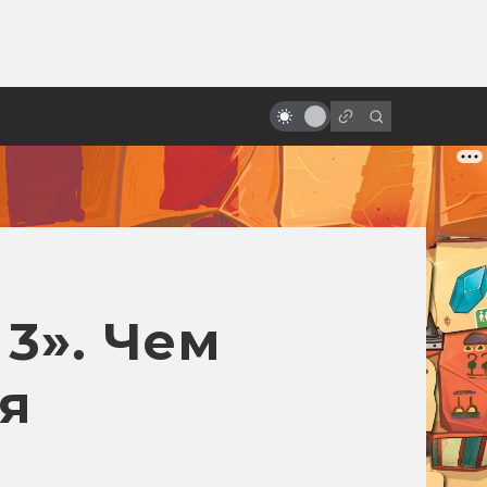
ы»:
«Мастер и Маргарита»: какая
ыло
отечественная экранизация
лучше?
 3». Чем
я