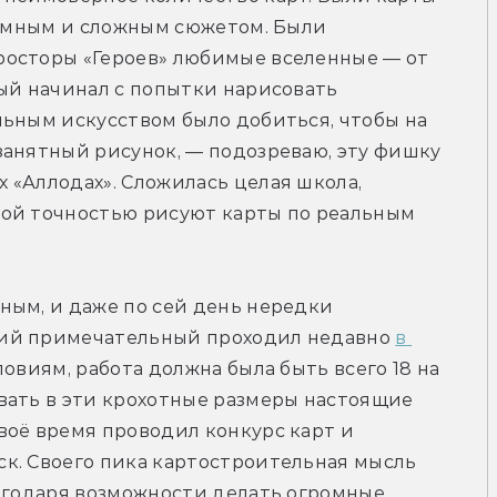
ромным и сложным сюжетом. Были 
осторы «Героев» любимые вселенные — от 
ый начинал с попытки нарисовать 
ьным искусством было добиться, чтобы на 
анятный рисунок, — подозреваю, эту фишку 
«Аллодах». Сложилась целая школа, 
ой точностью рисуют карты по реальным 
ым, и даже по сей день нередки 
ий примечательный проходил недавно 
в 
ловиям, работа должна была быть всего 18 на 
вать в эти крохотные размеры настоящие 
оё время проводил конкурс карт и 
к. Своего пика картостроительная мысль 
агодаря возможности делать огромные 