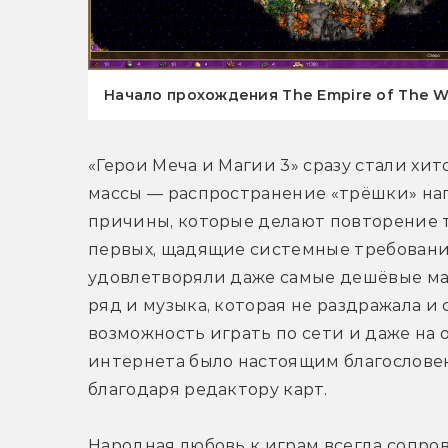
Начало прохождения The Empire of The Wo
«Герои Меча и Магии 3» сразу стали хит
массы — распространение «трёшки» нап
причины, которые делают повторение т
первых, щадящие системные требования
удовлетворяли даже самые дешёвые ма
ряд и музыка, которая не раздражала и 
возможность играть по сети и даже на
интернета было настоящим благословен
благодаря редактору карт.
Народная любовь к играм всегда сопро