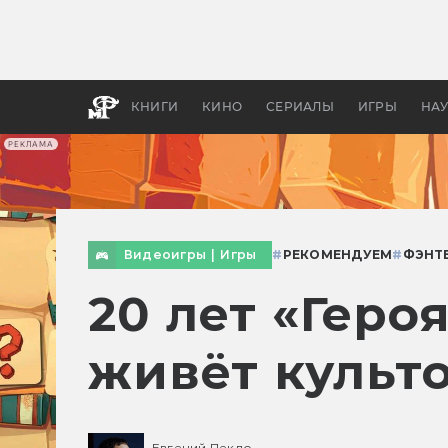
Какие
авгус
апока
детск
КНИГИ
КИНО
СЕРИАЛЫ
ИГРЫ
НА
РЕКЛАМА
Видеоигры
|
Игры
#
РЕКОМЕНДУЕМ
#
ФЭНТ
20 лет «Геро
живёт культо
Евгений Пекло