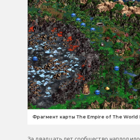
Фрагмент карты The Empire of The World I
За двадцать лет сообщество наплодило