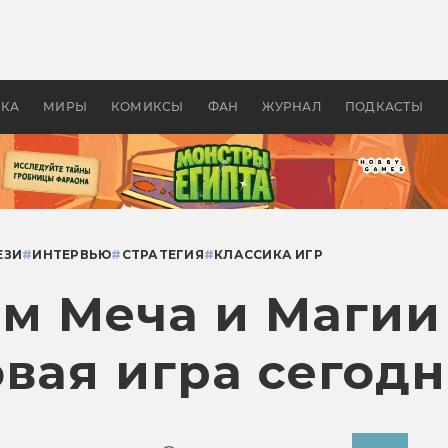
 фильмы смотреть в
Как создавались «Страшил
те 2026? В мире —
фильм, без которого не б
липсис, в России —
бы «Властелина колец»
ие комедии
УКА
МИРЫ
КОМИКСЫ
ФАН
ЖУРНАЛ
ПОДКАСТЫ
ЕЗИ
#
ИНТЕРВЬЮ
#
СТРАТЕГИЯ
#
КЛАССИКА ИГР
ям Меча и Магии
вая игра сегодн