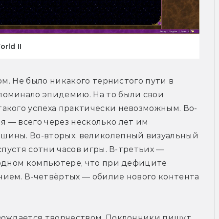
rld II
ом. Не было никакого тернистого пути в 
оминало эпидемию. На то были свои 
акого успеха практически невозможным. Во-
 — всего через несколько лет им 
шины. Во-вторых, великолепный визуальный 
спустя сотни часов игры. В-третьих — 
 одном компьютере, что при дефиците 
ием. В-четвёртых — обилие нового контента 
вождается творчеством. Поклонники пишут 