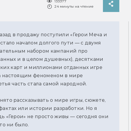
133377
24 минуты на чтение
назад в продажу поступили «Герои Меча и
стало началом долгого пути — с двумя
зательным набором кампаний про
ванных и в целом душевных), десятками
ких карт и миллионами отданных игре
а настоящим феноменом в мире
тья часть стала самой народной.
нято рассказывать о мире игры, сюжете,
фактах или истории разработки. Но я
дь «Герои» не просто живы — сегодня они
то ни было.