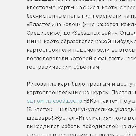
квестовые, карты на скилл, карты с ог
бесчисленные попытки перенести на пр
«Властелина колец» (мне кажется, кажд
Средиземье) до «Звёздных войн». Отдел
мини-карте образовался какой-нибудь з
картостроители подсмотрели во вторых 
последователи которой с фантастическ
географическим объектам.
Рисование карт было простым и доступн
картостроительные конкурсы. Последн
одном из сообществ
 «ВКонтакте». По ус
18 клеток — и люди умудрялись уклады
шедевры! Журнал «Игромания» тоже в св
выкладывал работы победителей на дис
достигла в последние лет восемь —  бл