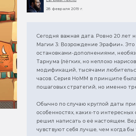
28 февраля 2019 г.
Сегодня важная дата. Ровно 20 лет 
Магии 3: Возрождение Эрафии». Это 
остановками-дополнениями, необя
Тарнума (лёгких, но неплохо нарисо
модификаций, тысячами любительс
часов. Серия HoMM в принципе был
пошаговых стратегий, но именно тре
Обычно по случаю круглой даты при
особенностях, каких-то интересных 
решил написать о её настоящем. Ве
чувствуют себя лучше, чем когда бы 