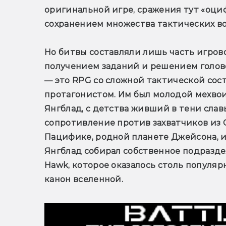
оригинальной игре, сражения тут «оциф
сохранением множества тактических в
Но битвы составляли лишь часть игрово
получением заданий и решением головоло
— это RPG со сложной тактической со
протагонистом. Им был молодой мехвои
Янгблад, с детства живший в тени славы
сопротивление против захватчиков из 
Пацифике, родной планете Джейсона, и
Янгблад собирал собственное подраздел
Hawk, которое оказалось столь популярн
канон вселенной.