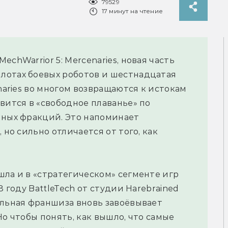
79529
17 минут на чтение
chWarrior 5: Mercenaries, новая часть
лотах боевых роботов и шестнадцатая
enaries во многом возвращаются к истокам
вится в «свободное плаванье» по
чных фракций. Это напоминает
 но сильно отличается от того, как
шла и в «стратегическом» сегменте игр
8 году BattleTech от студии Harebrained
ольная франшиза вновь завоёвывает
Но чтобы понять, как вышло, что самые