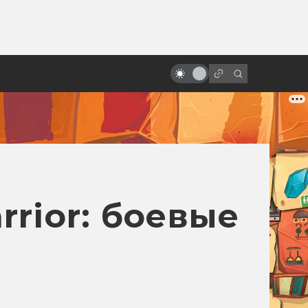
ы»:
ыло
Спойлеры! Почему не надо их
бояться
rrior: боевые