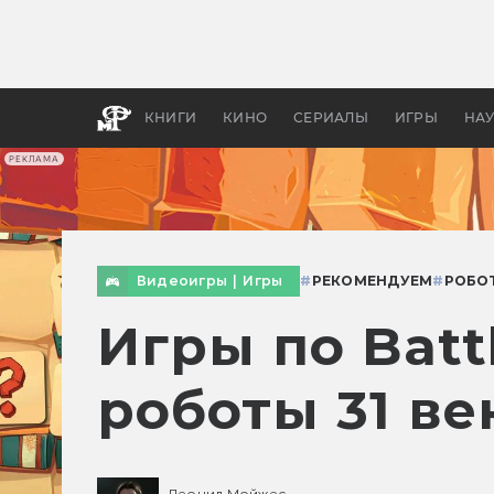
Какие
авгус
апока
детск
КНИГИ
КИНО
СЕРИАЛЫ
ИГРЫ
НА
РЕКЛАМА
Видеоигры
|
Игры
#
РЕКОМЕНДУЕМ
#
РОБО
Игры по Batt
роботы 31 ве
Леонид Мойжес