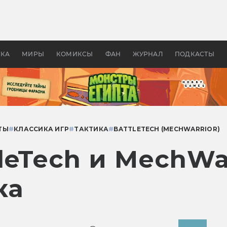
 фильмы смотреть в
Как создавались «Страшил
те 2026? В мире —
фильм, без которого не б
липсис, в России —
бы «Властелина колец»
ие комедии
УКА
МИРЫ
КОМИКСЫ
ФАН
ЖУРНАЛ
ПОДКАСТЫ
ТЫ
#
КЛАССИКА ИГР
#
ТАКТИКА
#
BATTLETECH (MECHWARRIOR)
leTech и MechWa
ка