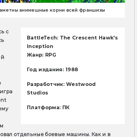
 заметны анимешные корни всей франшизы
ь с 
BattleTech: The Crescent Hawk's
ь 
Inception
Жанр:
RPG
й 
Год издания:
1988
 
Разработчик:
Westwood
игра 
Studios
nt 
Платформа:
ПК
му 
м 
овал отдельные боевые машины. Как и в 