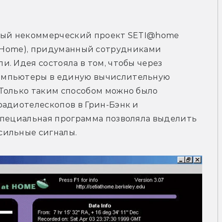
дный некоммерческий проект SETI@home 
e at Home), придуманный сотрудниками 
. Идея состояла в том, чтобы через 
омпьютеры в единую вычислительную 
Только таким способом можно было 
адиотелескопов в Грин-Бэнк и 
Специальная программа позволяла выделить 
сильные сигналы.