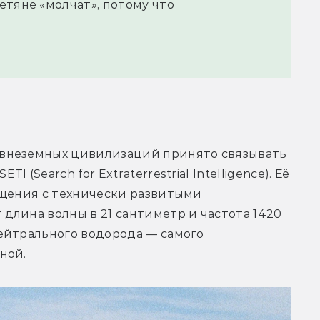
етяне «молчат», потому что
внеземных цивилизаций принято связывать 
(Search for Extraterrestrial Intelligence). Её 
бщения с технически развитыми 
лина волны в 21 сантиметр и частота 1420 
ейтрального водорода — самого 
ной.