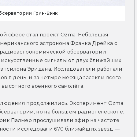
бсерватории Грин-Бэнк
й сфере стал проект Ozma. Небольшая 
американского астронома Фрэнка Дрейка с 
радиоастрономической обсерватории 
 искусственные сигналы от двух ближайших 
и эпсилона Эридана. Исследователи работали 
ов в день, и за четыре месяца засекли всего 
 высотного военного самолёта.
аблюдения продолжились. Эксперимент Ozma 
 обсерватории, но на большем радиотелескопе. 
ик Палмер прослушивали эфир на частоте 
ности исследовали 670 ближайших звёзд — 