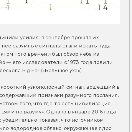
динили усилия: в сентябре прошла их 
 неё разумные сигналы стали искать куда 
том того времени был обзор неба из 
 — его исследователи с 1973 года ловили 
скопа Big Ear («Большое ухо»).
л короткий узкополосный сигнал, вошедший в 
 содержавший признаки разумного послания. 
ством того, что где-то есть цивилизация, 
ями по разуму». Однако в январе 2016 года 
убедительно показал, что источником 
 было водородное облако, окружающее ядро 