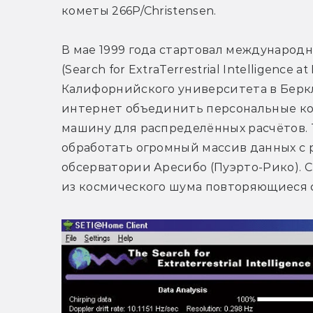
кометы 266P/Christensen.
В мае 1999 года стартовал междунаро
(Search for ExtraTerrestrial Intelligenc
Калифорнийского университета в Беркли
интернет объединить персональные к
машину для распределённых расчётов. 
обработать огромный массив данных с р
обсерватории Аресибо (Пуэрто-Рико). 
из космического шума повторяющиеся 