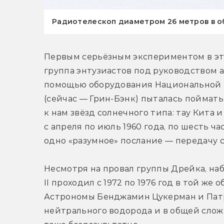
Радиотелескоп диаметром 26 метров в о
Первым серьёзным экспериментом в это
группа энтузиастов под руководством 
помощью оборудования Национальной 
(сейчас — Грин-Бэнк) пыталась поймать
к нам звёзд солнечного типа: тау Кита 
с апреля по июль 1960 года, по шесть час
одно «разумное» послание — передачу с
Несмотря на провал группы Дрейка, н
II проходил с 1972 по 1976 год в той же
Астрономы Бенджамин Цукерман и Патр
нейтрального водорода и в общей слож