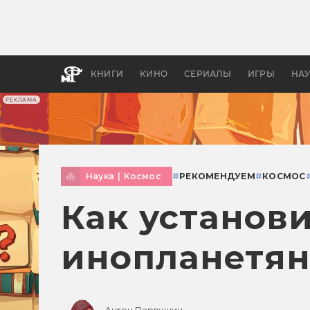
Как с
фильм
бы «В
КНИГИ
КИНО
СЕРИАЛЫ
ИГРЫ
НА
РЕКЛАМА
Наука
|
Космос
#
РЕКОМЕНДУЕМ
#
КОСМОС
Как установи
инопланетя
Антон Первушин