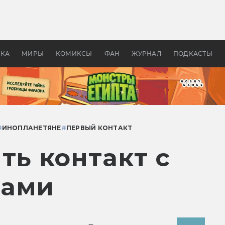
оздавались «Страшилы»:
«Одиссея» Нолана: что эт
, без которого не было
фильм сделал с Гомером и
ластелина колец»
Древней Грецией
УКА
МИРЫ
КОМИКСЫ
ФАН
ЖУРНАЛ
ПОДКАСТЫ
#
ИНОПЛАНЕТЯНЕ
#
ПЕРВЫЙ КОНТАКТ
ть контакт с
нами