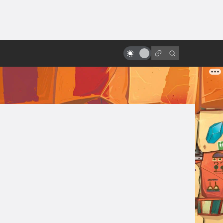
от
Артхаус и философия: 10
фантастических фильмов
великих режиссёров