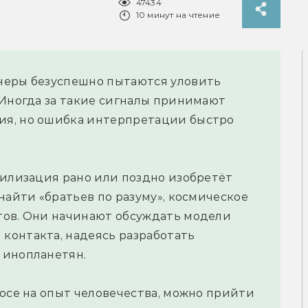
47434
10 минут на чтение
неры безуспешно пытаются уловить
 Иногда за такие сигналы принимают
ия, но ошибка интерпретации быстро
вилизация рано или поздно изобретёт
найти «братьев по разуму», космическое
тов. Они начинают обсуждать модели
контакта, надеясь разработать
 инопланетян.
росе на опыт человечества, можно прийти