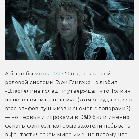
А были бы 
миры D&D
? Создатель этой 
ролевой системы Гэри Гайгэкс не любил 
«Властелина колец» и утверждал, что Толкин 
на него почти не повлиял (хотя откуда ещё он 
взял эльфов-лучников и гномов с топорами?), 
— но первыми игроками в D&D были именно 
фанаты фэнтези, которые захотели побывать 
в фантастическом мире именно потому, что 