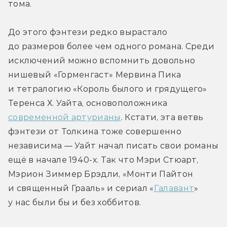
тома.
До этого фэнтези редко вырастало 
до размеров более чем одного романа. Среди 
исключений можно вспомнить довольно 
нишевый «Горменгаст» Мервина Пика 
и тетралогию «Король былого и грядущего» 
Теренса Х. Уайта, основоположника 
современной артурианы
. Кстати, эта ветвь 
фэнтези от Толкина тоже совершенно 
независима — Уайт начал писать свои романы 
ещё в начале 1940-х. Так что Мэри Стюарт, 
Мэрион Зиммер Брэдли, «Монти Пайтон 
и священный Грааль» и сериал «
Галавант
» 
у нас были бы и без хоббитов.