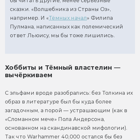
бы читать другие, менее серьёзные 
сказки. «Волшебника из Страны Оз», 
например. И «
Тёмных начал
» Филипа 
Пулмана, написанных как полемический 
ответ Льюису, мы бы тоже лишились.
Хоббиты и Тёмный властелин —
вычёркиваем
С эльфами вроде разобрались: без Толкина их 
образ в литературе был бы куда более 
загадочным, а порой — устрашающим (как в 
«Сломанном мече» Пола Андерсона, 
основанном на скандинавской мифологии). 
Так что Warhammer 40,000 остался бы без 