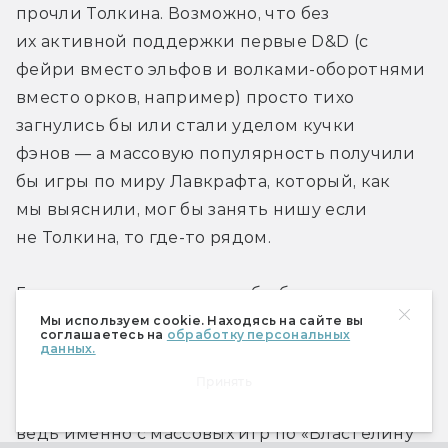
прочли Толкина. Возможно, что без 
их активной поддержки первые D&D (с 
фейри вместо эльфов и волками-оборотнями 
вместо орков, например) просто тихо 
загнулись бы или стали уделом кучки 
фэнов — а массовую популярность получили 
бы игры по миру Лавкрафта, который, как 
мы выяснили, мог бы занять нишу если 
не Толкина, то где-то рядом.
Гик-культура развивалась бы благодаря 
научной фантастике (в частности, 
Мы используем cookie. Находясь на сайте вы
соглашаетесь на
обработку персональных
космической опере), а позднее — киберпанку 
данных.
и 
стимпанку с дизельпанком
. А ролевиков 
Принять
живого действия могло бы и вовсе не быть: 
ведь именно с массовых игр по «Властелину 