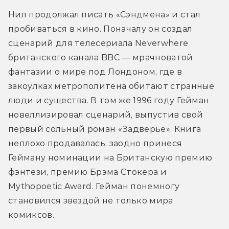
Нил продолжал писать «Сэндмена» и стал 
пробиваться в кино. Поначалу он создал 
сценарий для телесериала Neverwhere 
британского канала BBC — мрачноватой 
фантазии о мире под Лондоном, где в 
закоулках метрополитена обитают странные 
люди и существа. В том же 1996 году Гейман 
новеллизировал сценарий, выпустив свой 
первый сольный роман «Задверье». Книга 
неплохо продавалась, заодно принеся 
Гейману номинации на Британскую премию 
фэнтези, премию Брэма Стокера и 
Mythopoetic Award. Гейман понемногу 
становился звездой не только мира 
комиксов.