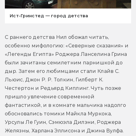
Ист-Гринстед — город детства
С раннего детства Нил обожал читать, 
особенно мифологию: «Северные сказания» и 
«Легенды Египта» Роджера Ланселина Грина 
были зачитаны семилетним парнишкой до 
дыр. Затем его любимцами стали Клайв С. 
Льюис, Джон Р. Р. Толкин, Гилберт К. 
Честертон и Редьярд Киплинг. Чуть позже 
пришло увлечение современной 
фантастикой, и в комнате мальчика надолго 
обосновались томики Майкла Муркока, 
Урсулы Ле Гуин, Сэмюэла Дилэни, Роджера 
Желязны, Харлана Эллисона и Джина Вулфа. 