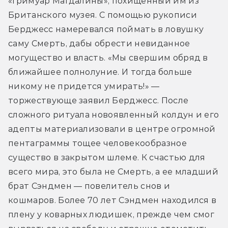
«Гримуар Магдалины», похищенный им из 
Британского музея. С помощью рукописи 
Берджесс намеревался поймать в ловушку 
саму Смерть, дабы обрести невиданное 
могущество и власть. «Мы свершим обряд в 
ближайшее полнолуние. И тогда больше 
никому не придется умирать!» — 
торжествующе заявил Берджесс. После 
сложного ритуала новоявленный колдун и его 
адепты материализовали в центре огромной 
пентаграммы тощее человекообразное 
существо в закрытом шлеме. К счастью для 
всего мира, это была не Смерть, а ее младший 
брат Сэндмен — повелитель снов и 
кошмаров. Более 70 лет Сэндмен находился в 
плену у коварных людишек, прежде чем смог 