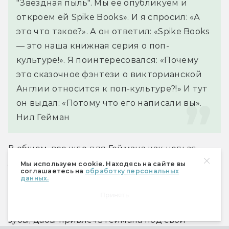
"Звездная пыль". Мы ее опубликуем и 
откроем ей Spike Books». И я спросил: «А 
это что такое?». А он ответил: «Spike Books 
— это наша книжная серия о поп-
культуре!». Я поинтересовался: «Почему 
это сказочное фэнтези о викторианской 
Англии относится к поп-культуре?!» И тут 
он выдал: «Потому что его написали вы».
Нил Гейман
В общем, все шло для Геймана как нельзя 
лучше. Были, конечно, и проблемы: Нилу до 
Мы используем cookie. Находясь на сайте вы
соглашаетесь на
обработку персональных
смерти хотелось пробиться в Голливуд, но 
данных.
ничего не выходило (а ведь теперь 
Принять
крупнейшие студии пускают в ход когти и 
зубы, дабы привлечь Геймана под свои 