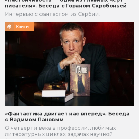
писателя». Беседа с Гораном Скробоньей
Интервью с фантастом из Сербии.
Книги
«Фантастика двигает нас вперёд». Беседа
с Вадимом Пановым
О четверти века в профессии, любимых
литературных циклах, задачах научной