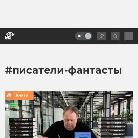
#
писатели-фантасты
Книги