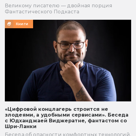
Великому писателю — двойная порция
Фантастического Подкаста
Книги
«Цифровой концлагерь строится не
злодеями, а удобными сервисами». Беседа
с Юдханджаей Виджератне, фантастом со
Шри-Ланки
Беседа об опасности комфортных технологий,