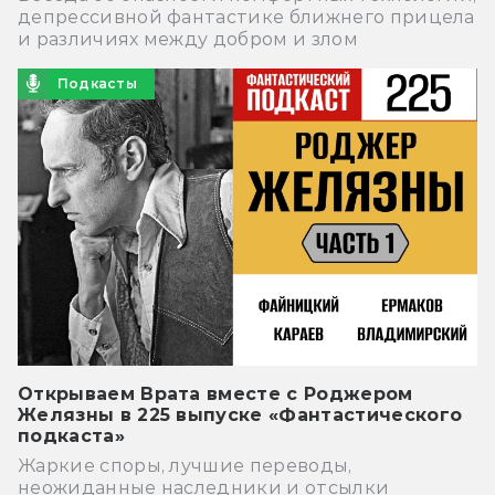
депрессивной фантастике ближнего прицела
и различиях между добром и злом
Подкасты
Открываем Врата вместе с Роджером
Желязны в 225 выпуске «Фантастического
подкаста»
Жаркие споры, лучшие переводы,
неожиданные наследники и отсылки