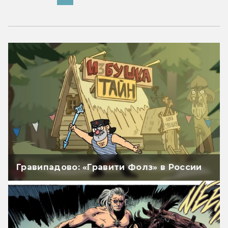
Гравипадово: «Гравити Фолз» в России