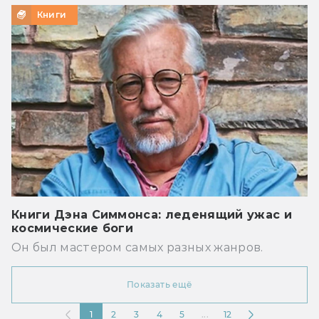
Книги
Книги Дэна Симмонса: леденящий ужас и
космические боги
Он был мастером самых разных жанров.
Показать ещё
1
2
3
4
5
...
12