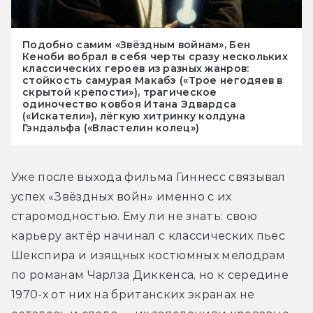
Подобно самим «Звёздным войнам», Бен
Кеноби вобрал в себя черты сразу нескольких
классических героев из разных жанров:
стойкость самурая Макабэ («Трое негодяев в
скрытой крепости»), трагическое
одиночество ковбоя Итана Эдвардса
(«Искатели»), лёгкую хитринку колдуна
Гэндальфа («Властелин колец»)
Уже после выхода фильма Гиннесс связывал 
успех «Звёздных войн» именно с их 
старомодностью. Ему ли не знать: свою 
карьеру актёр начинал с классических пьес 
Шекспира и изящных костюмных мелодрам 
по романам Чарлза Диккенса, но к середине 
1970-х от них на британских экранах не 