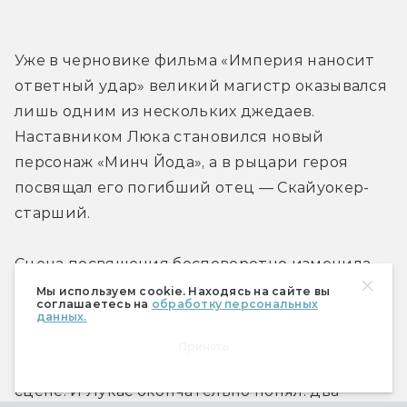
Уже в черновике фильма «Империя наносит 
ответный удар» великий магистр оказывался 
лишь одним из нескольких джедаев. 
Наставником Люка становился новый 
персонаж «Минч Йода», а в рыцари героя 
посвящал его погибший отец — Скайуокер-
старший.
Сцена посвящения бесповоротно изменила 
всю историю «Звёздных войн». В своё время 
Мы используем cookie. Находясь на сайте вы
соглашаетесь на
обработку персональных
персонаж Бена Кеноби родился из двух 
данных.
героев, «трагического отца» и «сурового 
Принять
генерала», но теперь отец вновь появлялся на 
сцене. И Лукас окончательно понял: два 