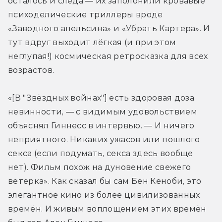
осталось и следа — их заполонили кровавые 
психоделические триллеры вроде 
«Заводного апельсина» и «Убрать Картера». И 
тут вдруг выходит лёгкая (и при этом 
неглупая!) космическая ретросказка для всех 
возрастов.
«[В "Звёздных войнах"] есть здоровая доза 
невинности, — с видимым удовольствием 
объяснял Гиннесс в интервью. — И ничего 
неприятного. Никаких ужасов или пошлого 
секса (если подумать, секса здесь вообще 
нет). Фильм похож на дуновение свежего 
ветерка». Как сказал бы сам Бен Кеноби, это 
элегантное кино из более цивилизованных 
времён. И живым воплощением этих времён 