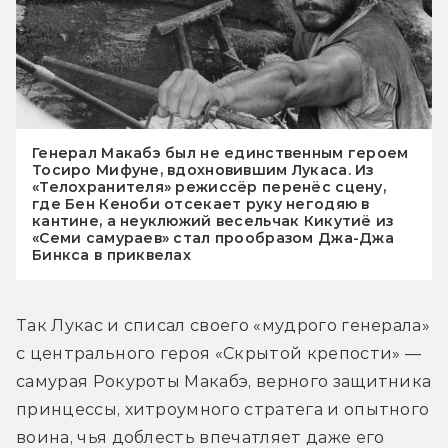
Генерал Макабэ был не единственным героем
Тосиро Мифуне, вдохновившим Лукаса. Из
«Телохранителя» режиссёр перенёс сцену,
где Бен Кеноби отсекает руку негодяю в
кантине, а неуклюжий весельчак Кикутиё из
«Семи самураев» стал прообразом Джа-Джа
Бинкса в приквелах
Так Лукас и списал своего «мудрого генерала» 
с центрального героя «Скрытой крепости» — 
самурая Рокуроты Макабэ, верного защитника 
принцессы, хитроумного стратега и опытного 
воина, чья доблесть впечатляет даже его 