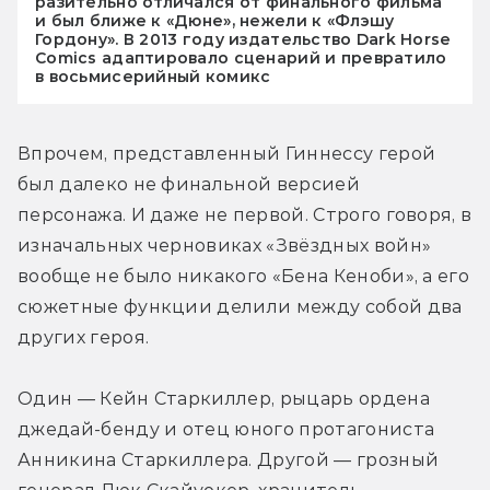
разительно отличался от финального фильма
и был ближе к «Дюне», нежели к «Флэшу
Гордону». В 2013 году издательство Dark Horse
Comics адаптировало сценарий и превратило
в восьмисерийный комикс
Впрочем, представленный Гиннессу герой 
был далеко не финальной версией 
персонажа. И даже не первой. Строго говоря, в 
изначальных черновиках «Звёздных войн» 
вообще не было никакого «Бена Кеноби», а его 
сюжетные функции делили между собой два 
других героя.
Один — Кейн Старкиллер, рыцарь ордена 
джедай-бенду и отец юного протагониста 
Анникина Старкиллера. Другой — грозный 