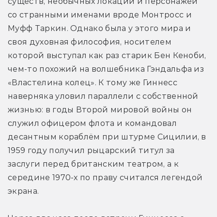
существ, необычных локаций и персонажей 
со странными именами вроде Монтросс и 
Муфф Таркин. Однако была у этого мира и 
своя духовная философия, носителем 
которой выступал как раз старик Бен Кеноби, 
чем-то похожий на волшебника Гэндальфа из 
«Властелина колец». К тому же Гиннесс 
наверняка уловил параллели с собственной 
жизнью: в годы Второй мировой войны он 
служил офицером флота и командовал 
десантным кораблём при штурме Сицилии, в 
1959 году получил рыцарский титул за 
заслуги перед британским театром, а к 
середине 1970-х по праву считался легендой 
экрана.