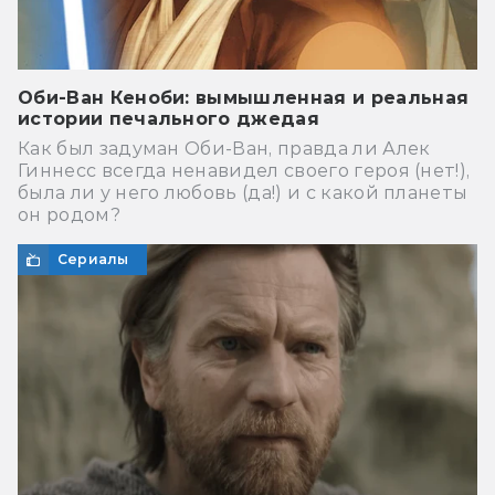
Оби-Ван Кеноби: вымышленная и реальная
истории печального джедая
Как был задуман Оби-Ван, правда ли Алек
Гиннесс всегда ненавидел своего героя (нет!),
была ли у него любовь (да!) и с какой планеты
он родом?
Сериалы