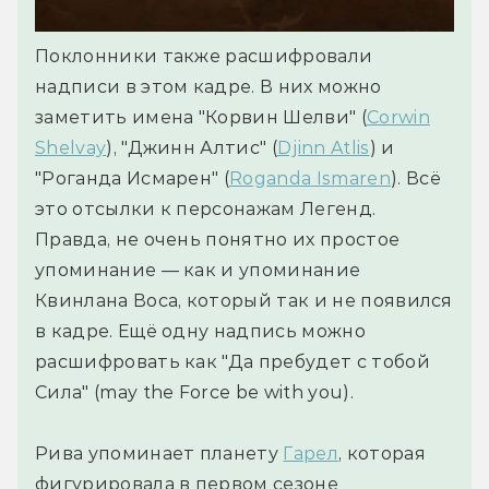
Поклонники также расшифровали
надписи в этом кадре. В них можно
заметить имена "Корвин Шелви" (
Corwin
Shelvay
), "Джинн Алтис" (
Djinn Atlis
) и
"Роганда Исмарен" (
Roganda Ismaren
). Всё
это отсылки к персонажам Легенд.
Правда, не очень понятно их простое
упоминание — как и упоминание
Квинлана Воса, который так и не появился
в кадре. Ещё одну надпись можно
расшифровать как "Да пребудет с тобой
Сила" (may the Force be with you).
Рива упоминает планету
Гарел
, которая
фигурировала в первом сезоне