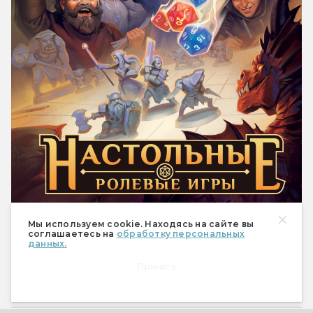
1 490 ₽
Купить
Мы используем cookie. Находясь на сайте вы
соглашаетесь на
обработку персональных
данных.
Принять
Статьи