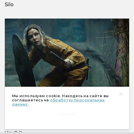
Silo
Мы используем cookie. Находясь на сайте вы
соглашаетесь на
обработку персональных
данных.
Принять
Когда и где?
 3 июля 2026 на Apple TV
.
Что?
 Постапокалиптическая антиутопия.