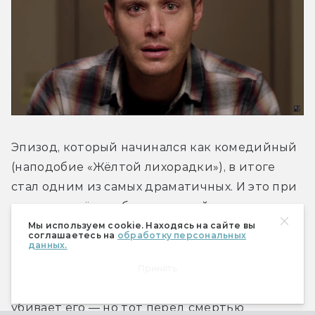
Эпизод, который начинался как комедийный 
(наподобие «Жёлтой лихорадки»), в итоге 
стал одним из самых драматичных. И это при 
том, что в нём не было смертей основных — 
или просто полюбившихся зрителю — 
Мы используем cookie. Находясь на сайте вы
соглашаетесь на
обработку персональных
персонажей.
данных.
Принять
Дин случайно натыкается на колдуна и 
убивает его — но тот перед смертью 