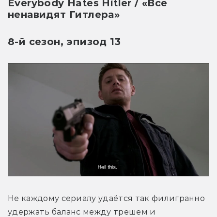
Everybody Hates Hitler / «Все
ненавидят Гитлера»
8-й сезон, эпизод 13
Не каждому сериалу удаётся так филигранно 
удержать баланс между трешем и 