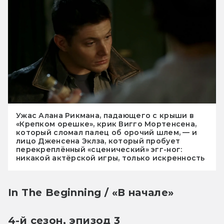
Ужас Алана Рикмана, падающего с крыши в
«Крепком орешке», крик Вигго Мортенсена,
который сломал палец об орочий шлем, — и
лицо Дженсена Эклза, который пробует
перекреплённый «сценический» эгг-ног:
никакой актёрской игры, только искренность
In The Beginning / «В начале»
4-й сезон, эпизод 3