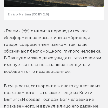
Enrico Martina [CC BY 2.0]
«Голем» 
(גֹלֶם) 
с иврита переводится как 
«бесформенная масса» или «эмбрион», а 
говоря современным языком, так чаще 
обозначают беспомощного, глупого человека. 
В Талмуде можно даже увидеть, что големом 
именуется пока не зачавшая женщина и 
вообще что-то незавершённое.
В сущности, сотворение живого существа из 
праха земного — это сюжет ещё из Книги 
Бытия: «И создал Господь Бог человека из 
праха земного, и вдунул в лицо его дыхание 