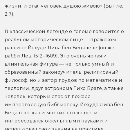
жизни, и стал человек душою живою» (Бытие, 
2:7).
В классической легенде о големе говорится о 
реальном историческом лице — пражском 
раввине Йехуде Лива бен Бецалеле (он же 
рабби Лёв, 1512–1609). Это очень яркая и 
влиятельная фигура — не только умный и 
образованный законоучитель, религиозный 
философ, но и автор трудов по математике и 
теологии, друг астронома Тихо Браге, а также 
человек, который спас от пожара 
императорскую библиотеку. Йехуда Лива бен 
Бецалель, как и многие его коллеги, 
интересовался оккультными науками и 
использовал свои знания на практике. 