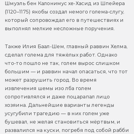
Шмуэль бен Калонимус хе-Хасид из Шпейера 
(1120–1175) якобы создал немого голема-слугу, 
который сопровождал его в путешествиях и 
выполнял мелкие несложные поручения.
Также Илия Баал-Шем, главный раввин Хелма, 
сделал голема для тяжёлых работ. Однако 
что-то пошло не так, голем вырос слишком 
большим — и раввин начал опасаться, что тот 
может разрушить город. Во время 
извлечения шемы изо лба голем 
сопротивлялся и даже поцарапал лицо 
хозяина. Дальнейшие варианты легенды 
усугубили трагедию — в них голем уже 
бушевал, не желая становиться мёртвым, и 
развалился на куски, погребя под собой рабби 