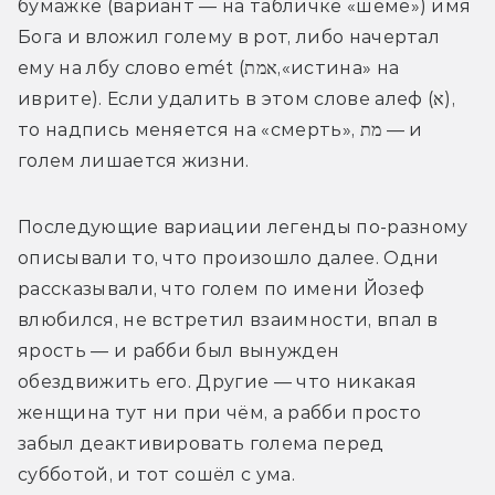
бумажке (вариант — на табличке «шеме») имя 
Бога и вложил голему в рот, либо начертал 
ему на лбу слово emét (
אמת
,«истина» на 
иврите). Если удалить в этом слове алеф 
(א)
, 
то надпись меняется на «смерть», 
מת
 — и 
голем лишается жизни.
Последующие вариации легенды по-разному 
описывали то, что произошло далее. Одни 
рассказывали, что голем по имени Йозеф 
влюбился, не встретил взаимности, впал в 
ярость — и рабби был вынужден 
обездвижить его. Другие — что никакая 
женщина тут ни при чём, а рабби просто 
забыл деактивировать голема перед 
субботой, и тот сошёл с ума.