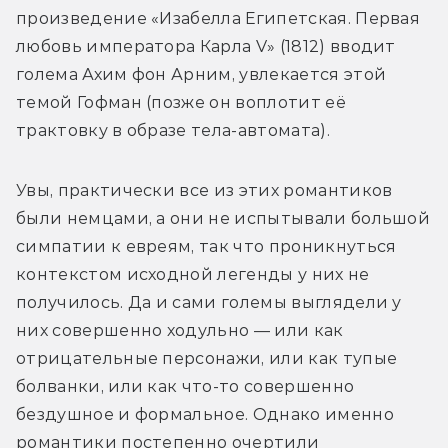
произведение «Изабелла Египетская. Первая 
любовь императора Карла V» (1812) вводит 
голема Ахим фон Арним, увлекается этой 
темой Гофман (позже он воплотит её 
трактовку в образе тела-автомата).
Увы, практически все из этих романтиков 
были немцами, а они не испытывали большой 
симпатии к евреям, так что проникнуться 
контекстом исходной легенды у них не 
получилось. Да и сами големы выглядели у 
них совершенно ходульно — или как 
отрицательные персонажи, или как тупые 
болванки, или как что-то совершенно 
бездушное и формальное. Однако именно 
романтики постепенно очертили 