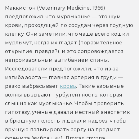
Маккистон (Veterinary Medicine, 1966) 
предположил, что мурлыканье — это шум 
крови, проходящей по сосудам через грудную 
клетку. Они заметили, что чаще всего кошки 
мурлычут, когда их гладят (поразительное 
открытие, правда?), и это сопровождается 
непроизвольным выгибанием спины. 
Исследователи предположили, что из-за 
изгиба аорта — главная артерия в груди — 
резко выбрасывает 
кровь
. Такие взрывные 
волны вызывают турбулентность, которая 
слышна как мурлыканье. Чтобы проверить 
гипотезу, учёные давали местный анестетик 
в брюшную полость и делали надрез, чтобы 
вручную пальпировать аорту на предмет 
фремита (вибрации). Другая группа 