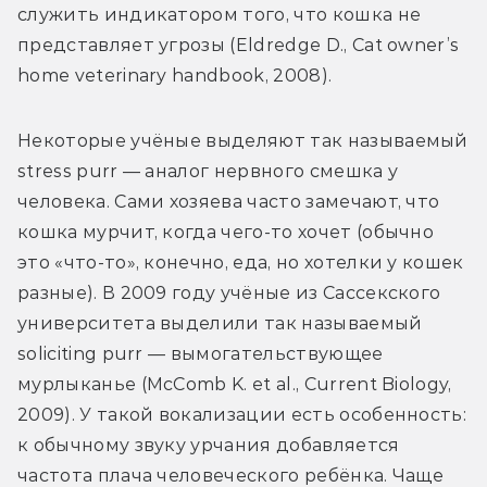
служить индикатором того, что кошка не 
представляет угрозы (Eldredge D., Cat owner’s 
home veterinary handbook, 2008).
Некоторые учёные выделяют так называемый 
stress purr — аналог нервного смешка у 
человека. Сами хозяева часто замечают, что 
кошка мурчит, когда чего-то хочет (обычно 
это «что-то», конечно, еда, но хотелки у кошек 
разные). В 2009 году учёные из Сассекского 
университета выделили так называемый 
soliciting purr — вымогательствующее 
мурлыканье (McComb K. et al., Current Biology, 
2009). У такой вокализации есть особенность: 
к обычному звуку урчания добавляется 
частота плача человеческого ребёнка. Чаще 