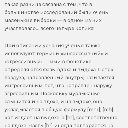
такая разница связана с тем, что в 
большинстве исследований были очень 
маленькие выборки — в одном из них 
участвовало… всего четыре котика!
При описании урчания учёные также 
используют термины «ингрессивный» и 
«эгрессивный» — ими в фонетике 
определяются фазы вдоха и выдоха. Поток 
воздуха, направленный внутрь, называется 
ингрессивным; тот, что направлен наружу, — 
эгрессивным. Поскольку мурлыканье 
слышится и на вдохе, и на выдохе, оно 
укладывается в общую формулу [mhr]; [mh] 
кот издаёт на выдохе, а [hr], соответственно, 
на вдохе. Часть [hr] иногда повторяется на 